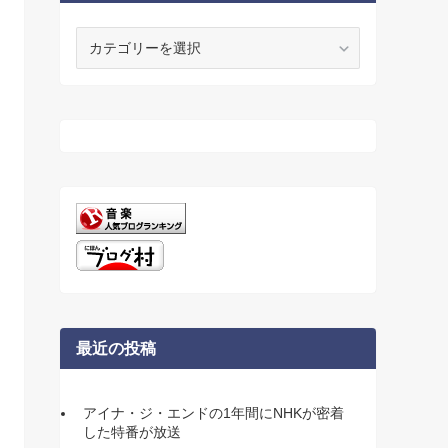
カ
テ
ゴ
リ
ー
最近の投稿
アイナ・ジ・エンドの1年間にNHKが密着
した特番が放送