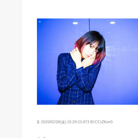
1:
2020/02/28(金) 15:29:23.973 ID:CCrZKxrr0