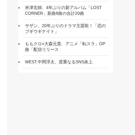
米津玄師、4年ぶりの新アルバム「LOST
CORNER」新曲8曲の合計20曲
サザン、20年ぶりのドラマ主題歌！「恋の
ブギウギナイト」
ももクロ×大森元貴、アニメ「転スラ」OP
曲「配信リリース
WEST.中間淳太、度重なるSNS炎上