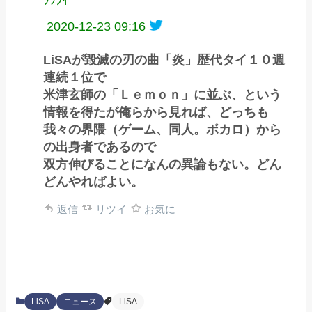
ﾂﾂﾗｲ
2020-12-23 09:16
LiSAが毀滅の刃の曲「炎」歴代タイ１０週
連続１位で
米津玄師の「Ｌｅｍｏｎ」に並ぶ、という
情報を得たが俺らから見れば、どっちも
我々の界隈（ゲーム、同人。ボカロ）から
の出身者であるので
双方伸びることになんの異論もない。どん
どんやればよい。
返信
リツイ
お気に
LiSA
ニュース
LiSA