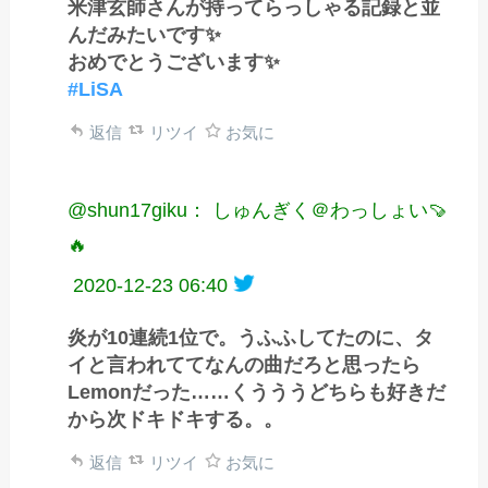
米津玄師さんが持ってらっしゃる記録と並
んだみたいです✨
おめでとうございます✨
#LiSA
返信
リツイ
お気に
@shun17giku： しゅんぎく＠わっしょい🍠
🔥
2020-12-23 06:40
炎が10連続1位で。うふふしてたのに、タ
イと言われててなんの曲だろと思ったら
Lemonだった……くうううどちらも好きだ
から次ドキドキする。。
返信
リツイ
お気に