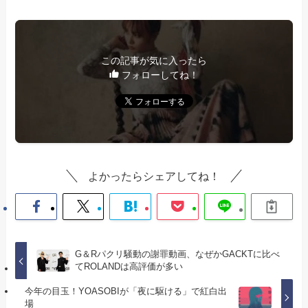
この記事が気に入ったら
フォローしてね！
よかったらシェアしてね！
G＆Rパクリ騒動の謝罪動画、なぜかGACKTに比べ
てROLANDは高評価が多い
今年の目玉！YOASOBIが「夜に駆ける」で紅白出
場