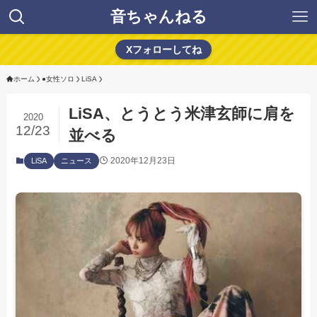
音ちゃんねる
Xフォローしてね
ホーム
●女性ソロ
LiSA
LiSA、とうとう米津玄師に肩を
2020
12/23
並べる
2020年12月23日
LiSA
ニュース