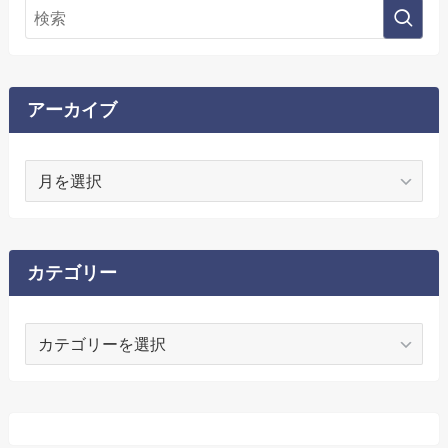
アーカイブ
ア
ー
カ
イ
ブ
カテゴリー
カ
テ
ゴ
リ
ー