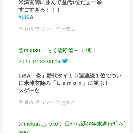
米津玄師に並んで歴代1位だぁー😆
すごすぎる！！！
#LiS
A
返信
リツイ
お気に
@raku39： らく@断酒中（2期）
2020-12-23 09:14
LiSA「炎」歴代タイ１０週連続１位でつい
に米津玄師の「Ｌｅｍｏｎ」に並ぶ！
スゲーな
返信
リツイ
お気に
@mekara_uroko： 目から鱗@年末進行ｹﾞﾝｼﾞ