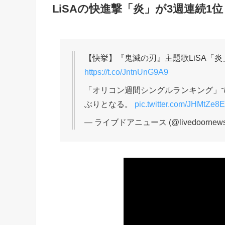
LiSAの快進撃「炎」が3週連続1位
【快挙】『鬼滅の刃』主題歌LiSA「
https://t.co/JntnUnG9A9
「オリコン週間シングルランキング」で3
ぶりとなる。
pic.twitter.com/JHMtZe8
— ライブドアニュース (@livedoornew