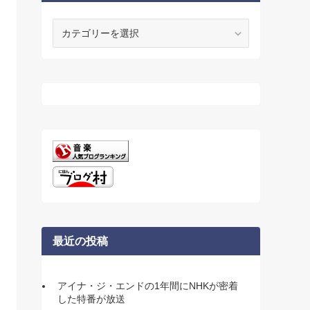
カ
テ
ゴ
リ
ー
最近の投稿
アイナ・ジ・エンドの1年間にNHKが密着
した特番が放送