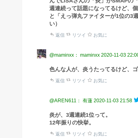
んでLiSAさんの「炎」がSMAP
週連続って話題になってるけど、個
と「えっ弾丸ファイターが1位の3
い）
返信
リツイ
お気に
@maminxx： maminxx
2020-11-03 22:0
色んな人が、炎うたってるけど、ゴ
返信
リツイ
お気に
@AREN611： 有蓮
2020-11-03 21:58
炎が、3週連続1位って。
12年振りの快挙。
返信
リツイ
お気に