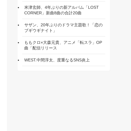
米津玄師、4年ぶりの新アルバム「LOST
CORNER」新曲8曲の合計20曲
サザン、20年ぶりのドラマ主題歌！「恋の
ブギウギナイト」
ももクロ×大森元貴、アニメ「転スラ」OP
曲「配信リリース
WEST.中間淳太、度重なるSNS炎上