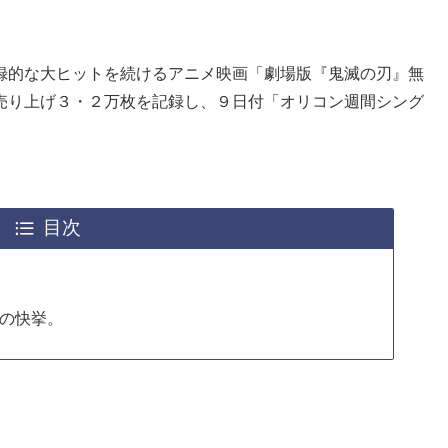
録的な大ヒットを続けるアニメ映画「劇場版『鬼滅の刃』無
売り上げ３・２万枚を記録し、９日付「オリコン週間シング
目次
位
りの快挙。