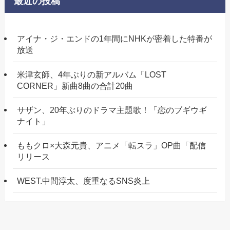
最近の投稿
アイナ・ジ・エンドの1年間にNHKが密着した特番が
放送
米津玄師、4年ぶりの新アルバム「LOST
CORNER」新曲8曲の合計20曲
サザン、20年ぶりのドラマ主題歌！「恋のブギウギ
ナイト」
ももクロ×大森元貴、アニメ「転スラ」OP曲「配信
リリース
WEST.中間淳太、度重なるSNS炎上