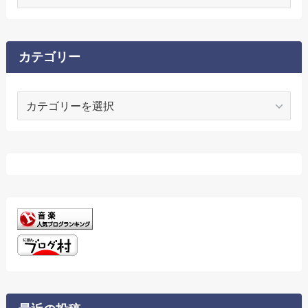
ー
カ
イ
ブ
カテゴリー
カ
テ
ゴ
リ
ー