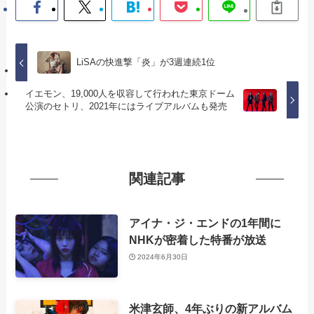
LiSAの快進撃「炎」が3週連続1位
イエモン、19,000人を収容して行われた東京ドーム
公演のセトリ、2021年にはライブアルバムも発売
関連記事
アイナ・ジ・エンドの1年間に
NHKが密着した特番が放送
2024年6月30日
米津玄師、4年ぶりの新アルバム