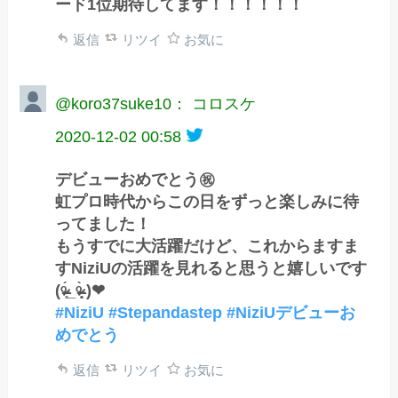
ード1位期待してます！！！！！！
返信
リツイ
お気に
@koro37suke10： コロスケ
2020-12-02 00:58
デビューおめでとう㊗️
虹プロ時代からこの日をずっと楽しみに待
ってました！
もうすでに大活躍だけど、これからますま
すNiziUの活躍を見れると思うと嬉しいです
(ᵒ̴̶̷̥́_ᵒ̴̶̷̣̥̀ )❤︎
#NiziU
#Stepandastep
#NiziUデビューお
めでとう
返信
リツイ
お気に