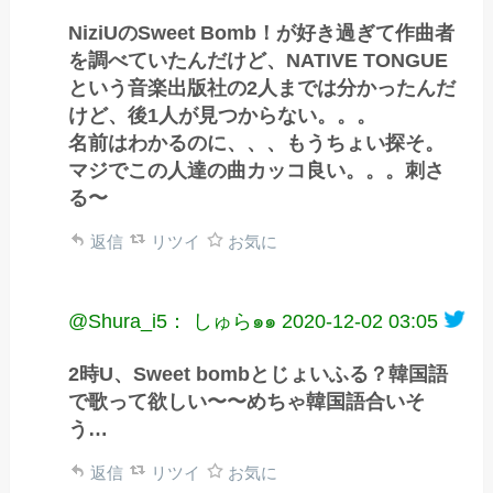
NiziUのSweet Bomb！が好き過ぎて作曲者
を調べていたんだけど、NATIVE TONGUE
という音楽出版社の2人までは分かったんだ
けど、後1人が見つからない。。。
名前はわかるのに、、、もうちょい探そ。
マジでこの人達の曲カッコ良い。。。刺さ
る〜
返信
リツイ
お気に
@Shura_i5： しゅら๑๑
2020-12-02 03:05
2時U、Sweet bombとじょいふる？韓国語
で歌って欲しい〜〜めちゃ韓国語合いそ
う…
返信
リツイ
お気に