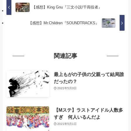
【感想】King Gnu『三文小説/千両役者』
【感想】Mr.Children『SOUNDTRACKS』
関連記事
最上もがの子供の父親って結局誰
だったの？
2021年5月3日
【Mステ】ラストアイドル人数多
すぎ 何人いるんだよ
2021年5月1日