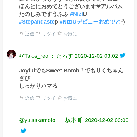
ほんとにおめでとうございます❤︎アルバム
たのしみですうふふ
#Nizi
U
#Stepandaste
p
#NiziUデビューおめでと
う
返信
リツイ
お気に
@Talos_reol： たろす
2020-12-02 03:02
JoyfulでもSweet Bomb！でもりくちゃん
さび
しっかりハマる
返信
リツイ
お気に
@yuisakamoto_： 坂本 唯
2020-12-02 03:03