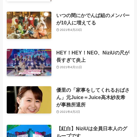
いつの間にかでんぱ組のメンバー
が10人に増えてる
2021年4月23日
HEY！HEY！NEO、NiziUの尺が
長すぎて炎上
2021年4月11日
優里の「家事をしてくれるおばさ
ん」元Juice＝Juice高木紗友希
が事務所退所
2021年4月2日
【紅白】NiziUは全員日本人のグ
ループです