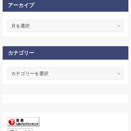
アーカイブ
ア
ー
カ
イ
ブ
カテゴリー
カ
テ
ゴ
リ
ー