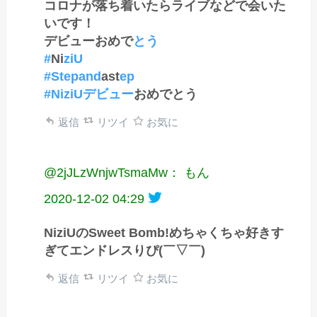
コロナが落ち着いたらライブなどで会いた
いです！
デビューおめで
とう
#
Ni
ziU
#Stepand
ast
ep
#NiziUデビュー
おめでとう
返信
リツイ
お気に
@2jJLzWnjwTsmaMw： もん
2020-12-02 04:29
NiziUのSweet Bomb!めちゃくちゃ好きす
ぎてエンドレスりぴ(￣▽￣)
返信
リツイ
お気に