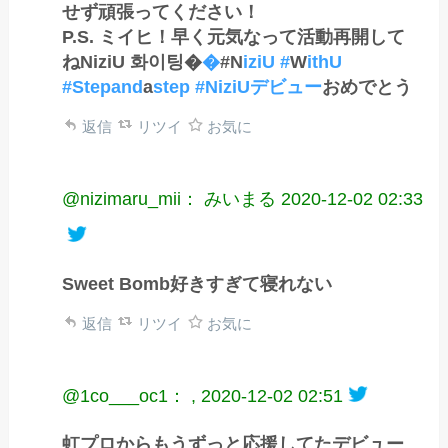
せず頑張ってください！
P.S. ミイヒ！早く元気なって活動再開して
ねNiziU 화이팅�
�
#N
iziU #
W
ithU
#Stepand
a
step #NiziUデビュー
おめでとう
返信
リツイ
お気に
@nizimaru_mii： みいまる
2020-12-02 02:33
Sweet Bomb好きすぎて寝れない
返信
リツイ
お気に
@1co___oc1： ,
2020-12-02 02:51
虹プロからもうずっと応援してたデビュー