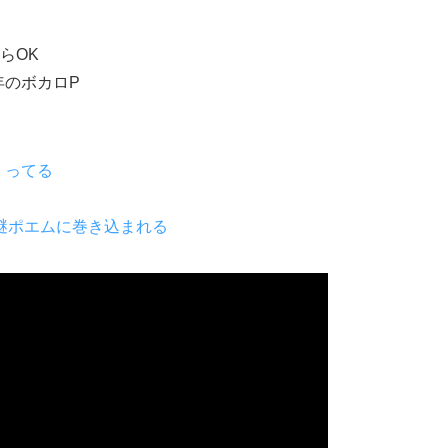
らOK
年のボカロP
くってる
謎ポエムに巻き込まれる