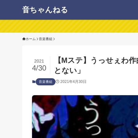
音ちゃんねる
ホーム
音楽番組
【Mステ】うっせぇわ作曲
2021
4/30
とない」
2021年4月30日
音楽番組