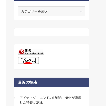
カ
テ
ゴ
リ
ー
最近の投稿
アイナ・ジ・エンドの1年間にNHKが密着
した特番が放送