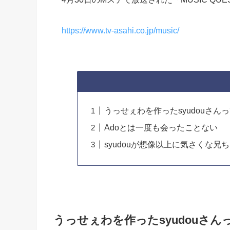
https://www.tv-asahi.co.jp/music/
うっせぇわを作ったsyudouさん
Adoとは一度も会ったことない
syudouが想像以上に気さくな兄
うっせぇわを作ったsyudouさ