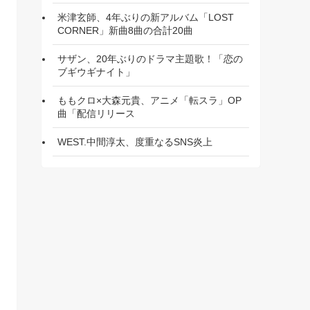
米津玄師、4年ぶりの新アルバム「LOST
CORNER」新曲8曲の合計20曲
サザン、20年ぶりのドラマ主題歌！「恋の
ブギウギナイト」
ももクロ×大森元貴、アニメ「転スラ」OP
曲「配信リリース
WEST.中間淳太、度重なるSNS炎上