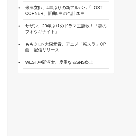
米津玄師、4年ぶりの新アルバム「LOST
CORNER」新曲8曲の合計20曲
サザン、20年ぶりのドラマ主題歌！「恋の
ブギウギナイト」
ももクロ×大森元貴、アニメ「転スラ」OP
曲「配信リリース
WEST.中間淳太、度重なるSNS炎上