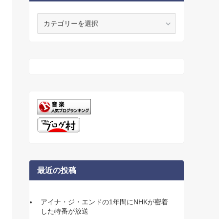
カ
テ
ゴ
リ
ー
最近の投稿
アイナ・ジ・エンドの1年間にNHKが密着
した特番が放送