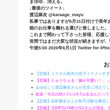
まゆゆ、消える。
↓最後のツイート↓
渡辺麻友 @karaage_mayu
私事ではありますが5月31日付けで長
能のお仕事を離れる運びと致しました。
これまで関わって下さった皆様、応援し
世間ではまだ大変な状況が続きますが、
午後5:00 2020年6月1日 Twitter for iPh
お
【悲報】ミスチル桜井の息子イケメンすぎ
【悲報】りゅうちぇる「嫁が可愛い！」→
まゆゆこと渡辺麻友さんが完全に消えてし
友達「今日のMステにt.A.T.u.出るん
【悲報】反町隆史さんが歌手活動を断念し
【悲報】元RIPSLYMEのSUさんの現在