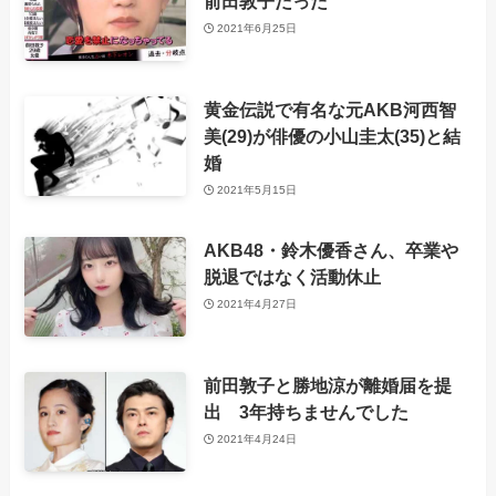
前田敦子だった
2021年6月25日
黄金伝説で有名な元AKB河西智
美(29)が俳優の小山圭太(35)と結
婚
2021年5月15日
AKB48・鈴木優香さん、卒業や
脱退ではなく活動休止
2021年4月27日
前田敦子と勝地涼が離婚届を提
出 3年持ちませんでした
2021年4月24日