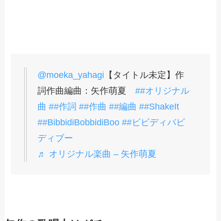
@moeka_yahagi
【タイトル未定】作
詞作曲編曲：矢作萌夏
##オリジナル
曲
##作詞
##作曲
##編曲
##ShakeIt
##BibbidiBobbidiBoo
##ビビディバビ
ディブー
♬ オリジナル楽曲 – 矢作萌夏