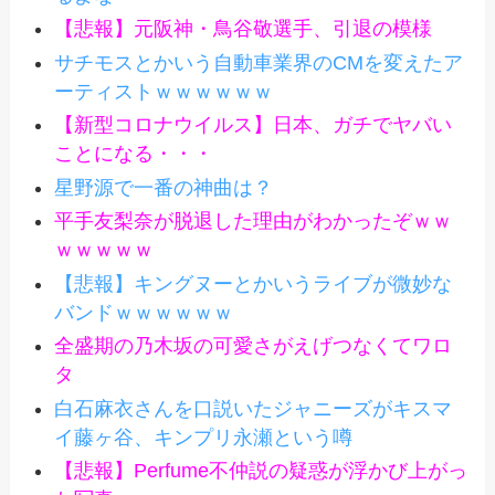
【悲報】元阪神・鳥谷敬選手、引退の模様
サチモスとかいう自動車業界のCMを変えたア
ーティストｗｗｗｗｗｗ
【新型コロナウイルス】日本、ガチでヤバい
ことになる・・・
星野源で一番の神曲は？
平手友梨奈が脱退した理由がわかったぞｗｗ
ｗｗｗｗｗ
【悲報】キングヌーとかいうライブが微妙な
バンドｗｗｗｗｗｗ
全盛期の乃木坂の可愛さがえげつなくてワロ
タ
白石麻衣さんを口説いたジャニーズがキスマ
イ藤ヶ谷、キンプリ永瀬という噂
【悲報】Perfume不仲説の疑惑が浮かび上がっ