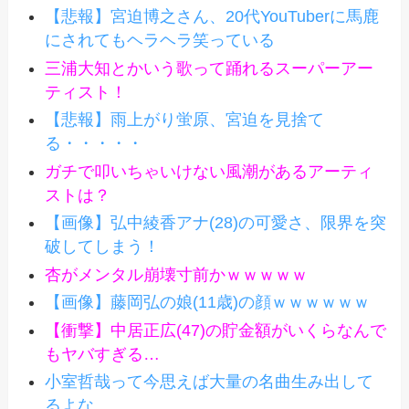
【悲報】宮迫博之さん、20代YouTuberに馬鹿
にされてもヘラヘラ笑っている
三浦大知とかいう歌って踊れるスーパーアー
ティスト！
【悲報】雨上がり蛍原、宮迫を見捨て
る・・・・・
ガチで叩いちゃいけない風潮があるアーティ
ストは？
【画像】弘中綾香アナ(28)の可愛さ、限界を突
破してしまう！
杏がメンタル崩壊寸前かｗｗｗｗｗ
【画像】藤岡弘の娘(11歳)の顔ｗｗｗｗｗｗ
【衝撃】中居正広(47)の貯金額がいくらなんで
もヤバすぎる…
小室哲哉って今思えば大量の名曲生み出して
るよな