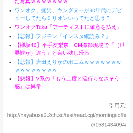
た写真ｗｗｗｗｗｗｗ
ワンオク、髭男、キングヌーが90年代にデビ
ューしてたらミリオンいってたと思う？
ワンオクTaka「アーティストに敬意を払え」
【悲報】フジモン「インスタ縦読み？」
【欅坂46】平手友梨奈、CM撮影現場で「（世
界観が）違う」と言い残し帰る
【悲報】唐田えりかのポエムｗｗｗｗｗｗｗ
ｗｗｗｗｗｗｗｗ
【悲報】V系の『もう二度と流行らなさそう
感』は異常
引用元:
http://hayabusa3.2ch.sc/test/read.cgi/morningcoffe
e/1581434094/