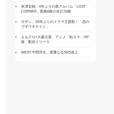
米津玄師、4年ぶりの新アルバム「LOST
CORNER」新曲8曲の合計20曲
サザン、20年ぶりのドラマ主題歌！「恋の
ブギウギナイト」
ももクロ×大森元貴、アニメ「転スラ」OP
曲「配信リリース
WEST.中間淳太、度重なるSNS炎上