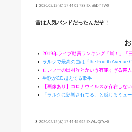
1:
2020/02/12(水) 17:44:01.783 ID:hBiDf4TW0
昔は人気バンドだったんだぞ！
お
2019年ライブ動員ランキング「嵐！」「
ラルクで最高の曲は『the Fourth Avenue
ロンブーの田村淳とかいう有能すぎる芸人
生歌がCD越えてる歌手
【画像あり】コロナウイルスが存在しない
「ラルクに影響されてる」と感じるミュー
3:
2020/02/12(水) 17:44:45.692 ID:WkvQi7s+0