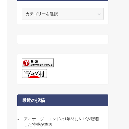
カ
テ
ゴ
リ
ー
最近の投稿
アイナ・ジ・エンドの1年間にNHKが密着
した特番が放送