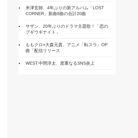
米津玄師、4年ぶりの新アルバム「LOST
CORNER」新曲8曲の合計20曲
サザン、20年ぶりのドラマ主題歌！「恋の
ブギウギナイト」
ももクロ×大森元貴、アニメ「転スラ」OP
曲「配信リリース
WEST.中間淳太、度重なるSNS炎上