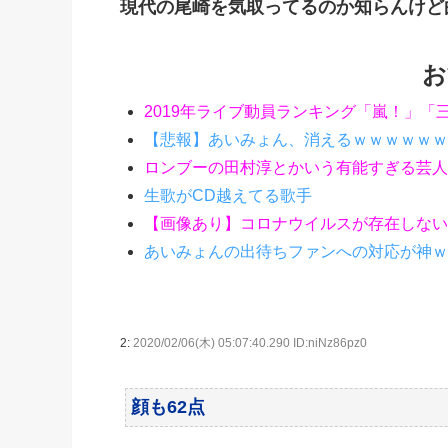
現代の尾崎を気取ってるのか知らんけど
お
2019年ライブ動員ランキング「嵐！」「
【悲報】あいみょん、消えるｗｗｗｗｗｗ
ロンブーの田村淳とかいう有能すぎる芸人
生歌がCD越えてる歌手
【画像あり】コロナウイルスが存在しない
あいみょんの出待ちファンへの対応が神ｗ
2:
2020/02/06(木) 05:07:40.290 ID:niNz86pz0
顔も62点