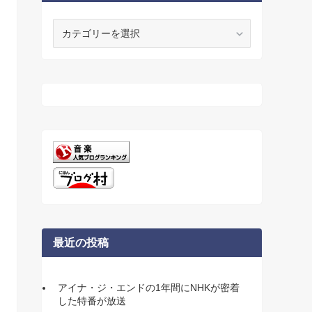
カ
テ
ゴ
リ
ー
最近の投稿
アイナ・ジ・エンドの1年間にNHKが密着
した特番が放送