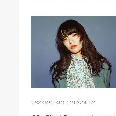
1:
2020/02/06(木) 05:07:11.224 ID:vRkUINIA0