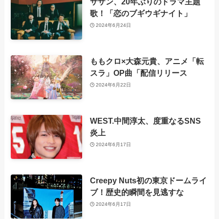
サザン、20年ぶりのドラマ主題
歌！「恋のブギウギナイト」
2024年6月24日
ももクロ×大森元貴、アニメ「転
スラ」OP曲「配信リリース
2024年6月22日
WEST.中間淳太、度重なるSNS
炎上
2024年6月17日
Creepy Nuts初の東京ドームライ
ブ！歴史的瞬間を見逃すな
2024年6月17日