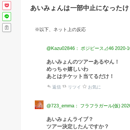
あいみょんは一部中止になったけ
※以下、ネット上の反応
@Kazu02846： ポジピース⊿46
2020-1
あいみょんのツアーあるやん！
めっちゃ嬉しいわ
あとはチケット当てるだけ！
返信
リツイ
お気に
@723_emma： フラフラガール(仮)
202
あいみょんライブ？
ツアー決定したんですか？