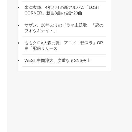
米津玄師、4年ぶりの新アルバム「LOST
CORNER」新曲8曲の合計20曲
サザン、20年ぶりのドラマ主題歌！「恋の
ブギウギナイト」
ももクロ×大森元貴、アニメ「転スラ」OP
曲「配信リリース
WEST.中間淳太、度重なるSNS炎上