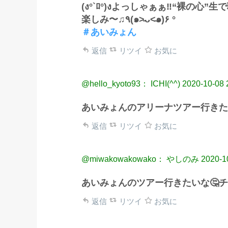
(ง°`ﾛ°)งよっしゃぁぁ‼“裸の心”生で聴
楽しみ〜♫︎٩(๑˃̵ᴗ˂̵๑)۶ °
＃あいみょん
返信
リツイ
お気に
@hello_kyoto93： ICHI(^^)
2020-10-08 
あいみょんのアリーナツアー行きた
返信
リツイ
お気に
@miwakowakowako： やしのみ
2020-1
あいみょんのツアー行きたいな🤔
返信
リツイ
お気に