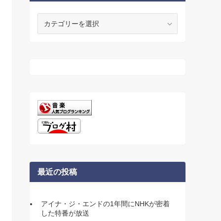
カ
テ
ゴ
リ
ー
最近の投稿
アイナ・ジ・エンドの1年間にNHKが密着
した特番が放送