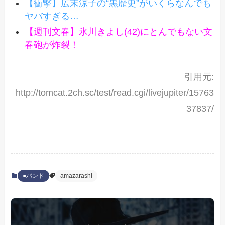
【衝撃】広末涼子の“黒歴史”がいくらなんでも
ヤバすぎる…
【週刊文春】氷川きよし(42)にとんでもない文
春砲が炸裂！
引用元:
http://tomcat.2ch.sc/test/read.cgi/livejupiter/15763
37837/
●バンド
amazarashi