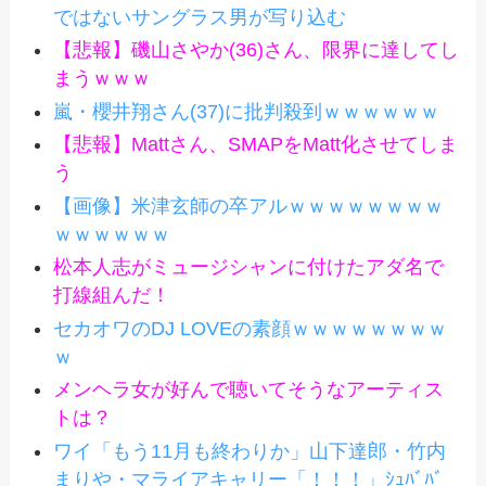
ではないサングラス男が写り込む
【悲報】磯山さやか(36)さん、限界に達してし
まうｗｗｗ
嵐・櫻井翔さん(37)に批判殺到ｗｗｗｗｗｗ
【悲報】Mattさん、SMAPをMatt化させてしま
う
【画像】米津玄師の卒アルｗｗｗｗｗｗｗｗ
ｗｗｗｗｗｗ
松本人志がミュージシャンに付けたアダ名で
打線組んだ！
セカオワのDJ LOVEの素顔ｗｗｗｗｗｗｗｗ
ｗ
メンヘラ女が好んで聴いてそうなアーティス
トは？
ワイ「もう11月も終わりか」山下達郎・竹内
まりや・マライアキャリー「！！！」ｼｭﾊﾞﾊﾞ