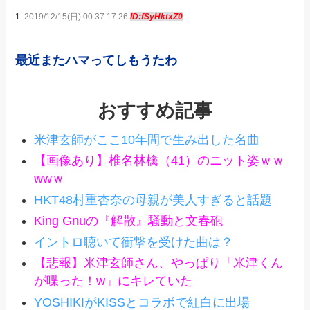
1:
2019/12/15(日) 00:37:17.26
ID:fSyHktxZ0
最近またハマってしもうたわ
おすすめ記事
米津玄師がここ10年間で生み出した名曲
【画像あり】椎名林檎（41）のニット姿ｗｗ
wwｗ
HKT48村重杏奈の母親が美人すぎると話題
King Gnuの『解散』騒動と文春砲
イントロ聴いて衝撃を受けた曲は？
【悲報】米津玄師さん、やっぱり「米津くん
が喋った！w」にキレていた
YOSHIKIがKISSとコラボで紅白に出場