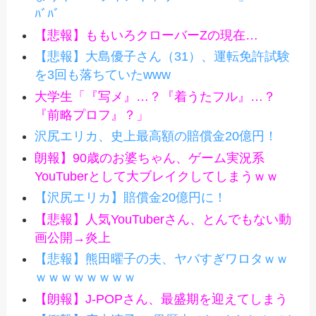
ﾊﾞﾊﾞ
【悲報】ももいろクローバーZの現在…
【悲報】大島優子さん（31）、運転免許試験
を3回も落ちていたwww
大学生「『写メ』…？『着うたフル』…？
『前略プロフ』？」
沢尻エリカ、史上最高額の賠償金20億円！
朗報】90歳のお婆ちゃん、ゲーム実況系
YouTuberとして大ブレイクしてしまうｗｗ
【沢尻エリカ】賠償金20億円に！
【悲報】人気YouTuberさん、とんでもない動
画公開→炎上
【悲報】熊田曜子の夫、ヤバすぎワロタｗｗ
ｗｗｗｗｗｗｗｗ
【朗報】J-POPさん、最盛期を迎えてしまう