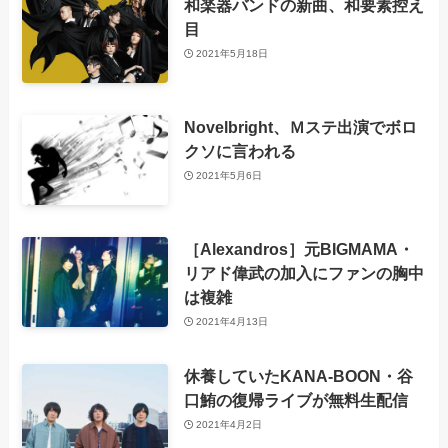
和楽器バンドの新曲、和要素控え
目
2021年5月18日
Novelbright、Ｍステ出演でボロ
クソに言われる
2021年5月6日
［Alexandros］元BIGMAMA・
リアド偉武の加入にファンの胸中
は複雑
2021年4月13日
休養していたKANA-BOON・谷
口鮪の復帰ライブが無料生配信
2021年4月2日