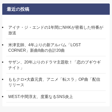
最近の投稿
アイナ・ジ・エンドの1年間にNHKが密着した特番が
放送
米津玄師、4年ぶりの新アルバム「LOST
CORNER」新曲8曲の合計20曲
サザン、20年ぶりのドラマ主題歌！「恋のブギウギ
ナイト」
ももクロ×大森元貴、アニメ「転スラ」OP曲「配信
リリース
WEST.中間淳太、度重なるSNS炎上