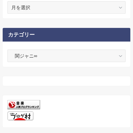
ア
ー
カ
イ
ブ
カテゴリー
カ
テ
ゴ
リ
ー