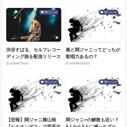
関ジャニ∞
関ジャニ∞
渋谷すばる、セルフレコー
嵐と関ジャニってどっちが
ディング曲を配信リリース
歌唱力あるの？
2020年7月4日
2020年6月20日
関ジャニ∞
関ジャニ∞
【悲報】関ジャニ横山裕
関ジャニ∞の解散も近い？
『ヒルナンデス』で若手女
8人から5人に減ったグル