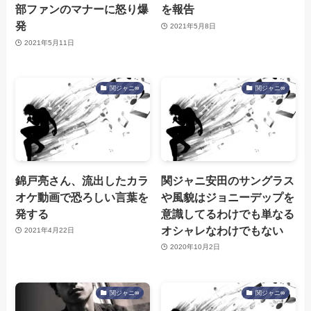
部ファンのマナーに怒り爆
を報告
発
2021年5月8日
2021年5月11日
関ジャニ∞
関ジャニ∞
錦戸亮さん、流出したカラ
関ジャニ安田のサングラス
オケ動画で恐ろしい言葉を
や風貌はジョニーデップを
発する
意識してるわけでも単なる
オシャレなわけでもない
2021年4月22日
2020年10月2日
関ジャニ∞
関ジャニ∞