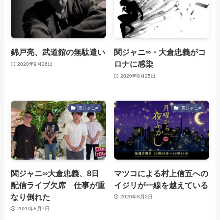
錦戸亮、武道館の無駄遣い
関ジャニ∞・大倉忠義がコ
ロナに感染
2020年9月26日
2020年9月25日
関ジャニ∞
関ジャニ∞
関ジャニ∞大倉忠義、8日
マツコによる村上信五への
配信ライブ欠席 仕事が重
イジリが一線を越えている
なり倒れた
2020年8月2日
2020年8月7日