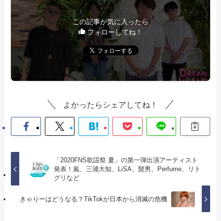
この記事が気に入ったら
フォローしてね！
よかったらシェアしてね！
「2020FNS歌謡祭 夏」の第一弾出演アーティスト
発表！嵐、三浦大知、LiSA、髭男、Perfume、リト
グリなど
きゃりーはどうなる？TikTokが日本から消滅の危機