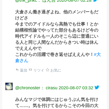
@tnk_pnkc： ぽん吉
2020-08-07 02:28
大倉さん働き過ぎよね、他のメンバーもだ
けどさ
今までのアイドルなら高熱でも仕事！とか
結構根性論でやってた部分もあるけど今の
時代アイドルも一人のそこら辺に普通にい
る人と同じ人間なんだからきつい時は休ん
でええんやで
これからの活躍で巻き返せばええんや！
#大
倉さん
返信
リツイ
お気に
@chronoster： cirasu
2020-08-07 03:32
みんなマジで体調にはじゅうぶん気を付け
て……。気を付けてるからこその今回の大