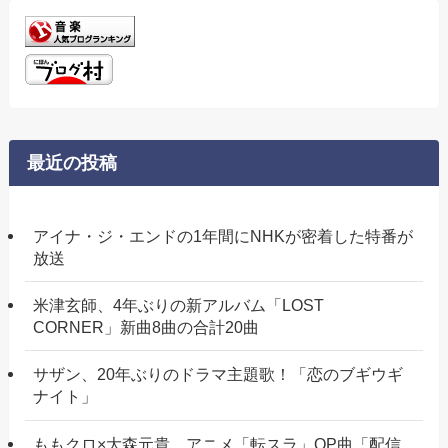
最近の投稿
アイナ・ジ・エンドの1年間にNHKが密着した特番が
放送
米津玄師、4年ぶりの新アルバム「LOST
CORNER」新曲8曲の合計20曲
サザン、20年ぶりのドラマ主題歌！「恋のブギウギ
ナイト」
ももクロ×大森元貴、アニメ「転スラ」OP曲「配信