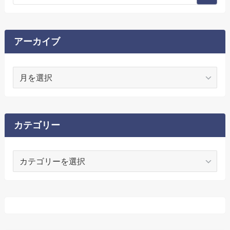
アーカイブ
ア
ー
カ
イ
ブ
カテゴリー
カ
テ
ゴ
リ
ー