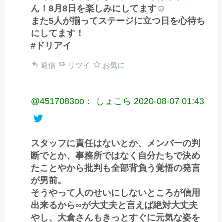
ん！8月8日を楽しみにしてます☺️
また5人が揃ってステージに立つ日を心待ち
にしてます！
#ドリアイ
返信
リツイ
お気に
@4517083oo： しょこら
2020-08-07 01:43
スタッフに責任はないとか、メンバーの判
断でとか、事務所ではなく自分たちで決め
たことやから批判も全部背負う覚悟の発言
が男前。
そうやって人のせいにしないところが信用
出来るから∞が大丈夫と言えば絶対大丈夫
やし、大倉さんもきっとすぐに元気な姿を