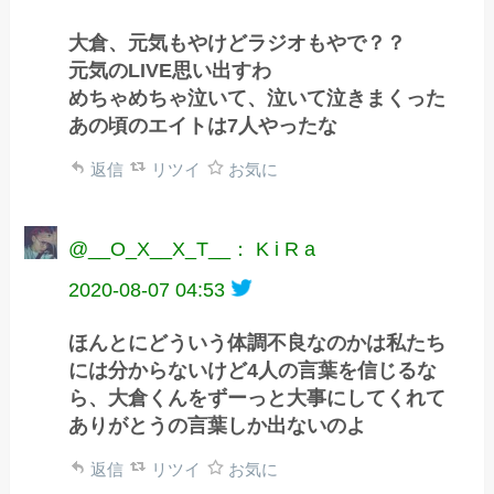
大倉、元気もやけどラジオもやで？？
元気のLIVE思い出すわ
めちゃめちゃ泣いて、泣いて泣きまくった
あの頃のエイトは7人やったな
返信
リツイ
お気に
@__O_X__X_T__： K i R a
2020-08-07 04:53
ほんとにどういう体調不良なのかは私たち
には分からないけど4人の言葉を信じるな
ら、大倉くんをずーっと大事にしてくれて
ありがとうの言葉しか出ないのよ
返信
リツイ
お気に