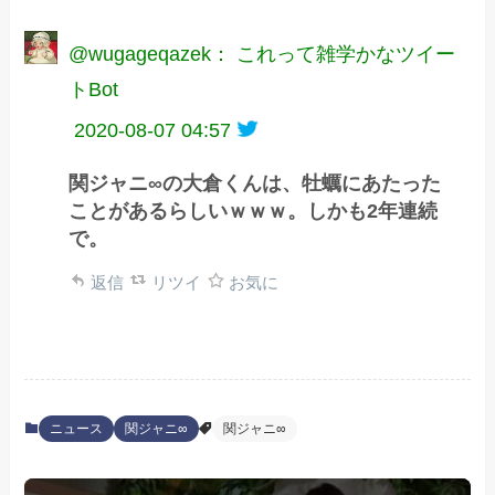
@wugageqazek： これって雑学かなツイー
トBot
2020-08-07 04:57
関ジャニ∞の大倉くんは、牡蠣にあたった
ことがあるらしいｗｗｗ。しかも2年連続
で。
返信
リツイ
お気に
ニュース
関ジャニ∞
関ジャニ∞