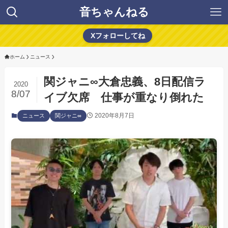
音ちゃんねる
Xフォローしてね
ホーム
ニュース
関ジャニ∞大倉忠義、8日配信ラ
2020
8/07
イブ欠席 仕事が重なり倒れた
2020年8月7日
ニュース
関ジャニ∞