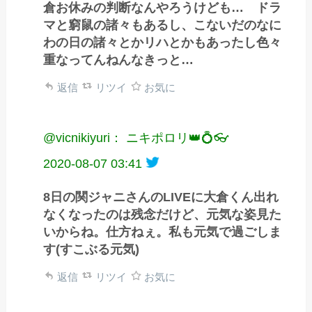
倉お休みの判断なんやろうけども… ドラ
マと窮鼠の諸々もあるし、こないだのなに
わの日の諸々とかリハとかもあったし色々
重なってんねんなきっと…
返信
リツイ
お気に
@vicnikiyuri： ニキポロリ👑💍👓
2020-08-07 03:41
8日の関ジャニさんのLIVEに大倉くん出れ
なくなったのは残念だけど、元気な姿見た
いからね。仕方ねぇ。私も元気で過ごしま
す(すこぶる元気)
返信
リツイ
お気に