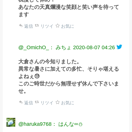
あなたの天真爛漫な笑顔と笑い声を待って
ます
返信
リツイ
お気に
@_OmichO_： みちょ
2020-08-07 04:26
大倉さんの今知りました。
異常な暑さに加えての多忙、そりゃ堪える
よねぇ😓
このご時世だから無理せず休んで下さいま
せ。
返信
リツイ
お気に
@haruka9768： はんな∞⛄