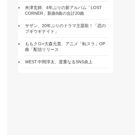
米津玄師、4年ぶりの新アルバム「LOST
CORNER」新曲8曲の合計20曲
サザン、20年ぶりのドラマ主題歌！「恋の
ブギウギナイト」
ももクロ×大森元貴、アニメ「転スラ」OP
曲「配信リリース
WEST.中間淳太、度重なるSNS炎上