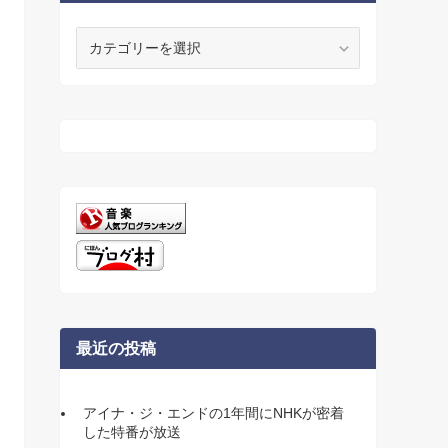
カ
テ
ゴ
リ
ー
最近の投稿
アイナ・ジ・エンドの1年間にNHKが密着
した特番が放送