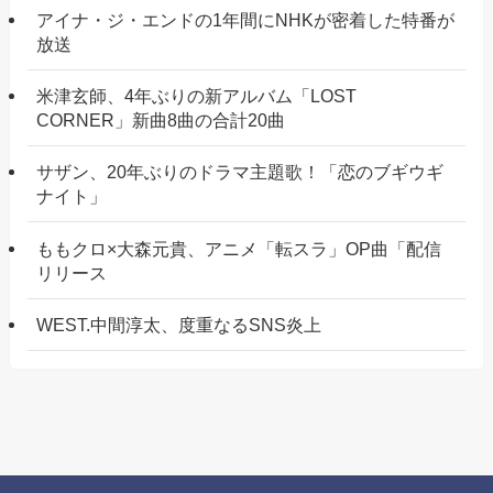
アイナ・ジ・エンドの1年間にNHKが密着した特番が
放送
米津玄師、4年ぶりの新アルバム「LOST
CORNER」新曲8曲の合計20曲
サザン、20年ぶりのドラマ主題歌！「恋のブギウギ
ナイト」
ももクロ×大森元貴、アニメ「転スラ」OP曲「配信
リリース
WEST.中間淳太、度重なるSNS炎上