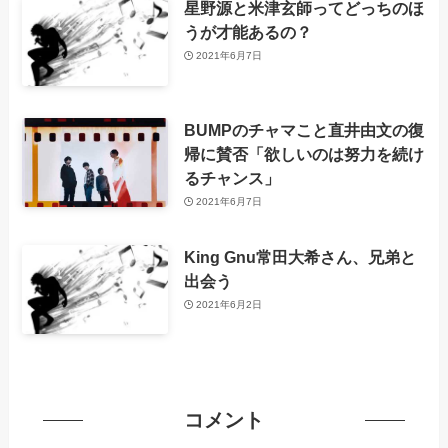
星野源と米津玄師ってどっちのほ
うが才能あるの？
2021年6月7日
BUMPのチャマこと直井由文の復
帰に賛否「欲しいのは努力を続け
るチャンス」
2021年6月7日
King Gnu常田大希さん、兄弟と
出会う
2021年6月2日
コメント