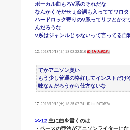
ボーカル曲もろV系のそれだな
なんかくそだせぇ台詞も入っててワロタ
ハードロック寄りのV系ってリフとかオ
んだろうな
V系はジャンルじゃないって言ってる自
12:
2018/10/13(土) 18:02:32.516
ID:LHUxIlQEa
てかアニソン臭い
もう少し普通の格好してインストだけ
味なんだろうから仕方ないな
17:
2018/10/13(土) 18:25:07.741 ID:hmRtT0B7a
>>12
主に曲を書くのは
・ベースの亜沙がアニソンライターにな