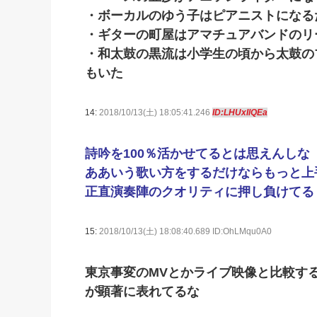
・ボーカルのゆう子はピアニストになる
・ギターの町屋はアマチュアバンドのリ
・和太鼓の黒流は小学生の頃から太鼓の
もいた
14:
2018/10/13(土) 18:05:41.246
ID:LHUxIlQEa
詩吟を100％活かせてるとは思えんしな
ああいう歌い方をするだけならもっと上
正直演奏陣のクオリティに押し負けてる
15:
2018/10/13(土) 18:08:40.689 ID:OhLMqu0A0
東京事変のMVとかライブ映像と比較す
が顕著に表れてるな