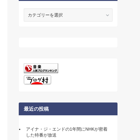
カ
テ
ゴ
リ
ー
最近の投稿
アイナ・ジ・エンドの1年間にNHKが密着
した特番が放送