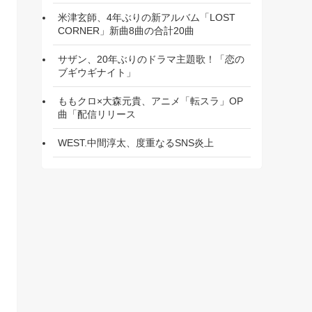
米津玄師、4年ぶりの新アルバム「LOST
CORNER」新曲8曲の合計20曲
サザン、20年ぶりのドラマ主題歌！「恋の
ブギウギナイト」
ももクロ×大森元貴、アニメ「転スラ」OP
曲「配信リリース
WEST.中間淳太、度重なるSNS炎上