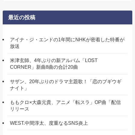
最近の投稿
アイナ・ジ・エンドの1年間にNHKが密着した特番が
放送
米津玄師、4年ぶりの新アルバム「LOST
CORNER」新曲8曲の合計20曲
サザン、20年ぶりのドラマ主題歌！「恋のブギウギ
ナイト」
ももクロ×大森元貴、アニメ「転スラ」OP曲「配信
リリース
WEST.中間淳太、度重なるSNS炎上