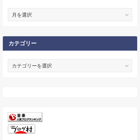
ア
ー
カ
イ
ブ
カテゴリー
カ
テ
ゴ
リ
ー