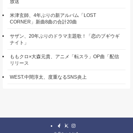
放送
米津玄師、4年ぶりの新アルバム「LOST
CORNER」新曲8曲の合計20曲
サザン、20年ぶりのドラマ主題歌！「恋のブギウギ
ナイト」
ももクロ×大森元貴、アニメ「転スラ」OP曲「配信
リリース
WEST.中間淳太、度重なるSNS炎上