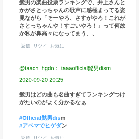
髭男の楽曲投票ランキングで、井上さんと
かがさとっちゃんの歌声に感極まってる姿
見ながら「そーやろ、さすがやろ！これが
さとっちゃんや！すごいやろ！」って何故
か私が鼻高々になってまう、、
返信
リツイ
お気に
@taach_hgdn： taaaofficial髭男dism
2020-09-20 20:25
髭男はどの曲も名曲すぎてランキングつけ
がたいのがよく分かるなぁ
#Official髭男dis
m
#アベマでヒゲダ
ン
返信
リツイ
お気に