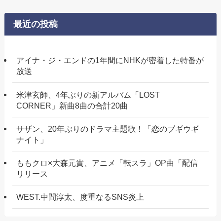
最近の投稿
アイナ・ジ・エンドの1年間にNHKが密着した特番が
放送
米津玄師、4年ぶりの新アルバム「LOST
CORNER」新曲8曲の合計20曲
サザン、20年ぶりのドラマ主題歌！「恋のブギウギ
ナイト」
ももクロ×大森元貴、アニメ「転スラ」OP曲「配信
リリース
WEST.中間淳太、度重なるSNS炎上