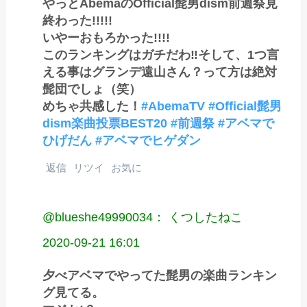
やっとAbemaのOfficial髭男dism前週祭見
終わった!!!!!
いやーおもろかった!!!!
このランキングはガチだわ‼️そして、1つ言
える事はグランデ遠山さん？って方は絶対
髭団でしょ（笑）
めちゃ共感した！
#AbemaTV
#Official髭男
dism楽曲投票BEST20
#前週祭
#アベマで
ひげだん
#アベマでヒゲダン
返信
リツイ
お気に
@blueshe49990034： くつしたねこ
2020-09-21 16:01
夕べアベマでやってた髭男の楽曲ランキン
グ見てる。