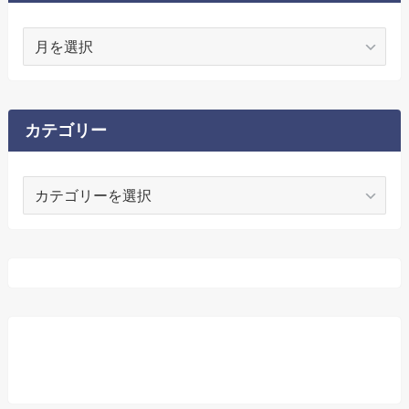
ア
ー
カ
イ
ブ
カテゴリー
カ
テ
ゴ
リ
ー