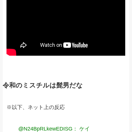
令和のミスチルは髭男だな
※以下、ネット上の反応
@N24BpRLkewEDISG： ケイ