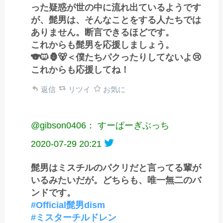
った疑惑が世の中に流れ出ているようです
が、髭男は、そんなことをする人たちでは
ありません。断言できるほどです。
これからも髭男を応援しましょう。
🐨🐱🦍🐻＜僕たちパクったりしてないよ😢
これからも応援してね！
返信
リツイ
お気に
@gibson0406： すーぱーぎぶっち
2020-07-29 20:21
髭男はミスチルのパクリだと言ってる輩が
いるみたいだが。どちらも、唯一無二のバ
ンドです。
#Official髭男dism
#ミスターチルドレン