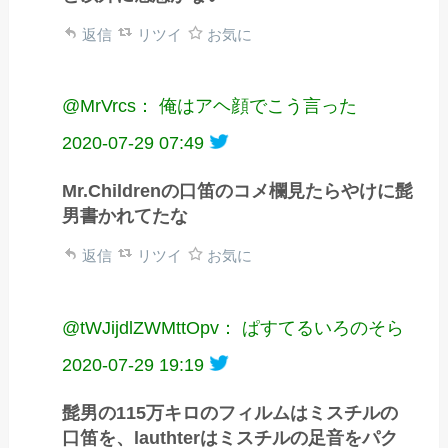
返信
リツイ
お気に
@MrVrcs： 俺はアヘ顔でこう言った
2020-07-29 07:49
Mr.Childrenの口笛のコメ欄見たらやけに髭
男書かれてたな
返信
リツイ
お気に
@tWJijdlZWMttOpv： ぱすてるいろのそら
2020-07-29 19:19
髭男の115万キロのフィルムはミスチルの
口笛を、lauthterはミスチルの足音をパク