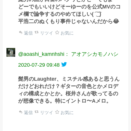
どーでもいいけどそーゆーのを公式MVのコ
メ欄で論争するのやめてほしい( ͡ ͜ ͡ )
平浩二のぬくもり事件じゃないんだから😂
返信
リツイ
お気に
@aoashi_kamnhshi： アオアシカモノハシ
2020-07-29 09:48
髭男のLaughter、ミスチル感あると思うん
だけどおれだけ？ギターの音色とかメロデ
ィの構成とかとか。桜井さんが歌ってるの
が想像できる。特にイントロ〜Aメロ。
返信
リツイ
お気に