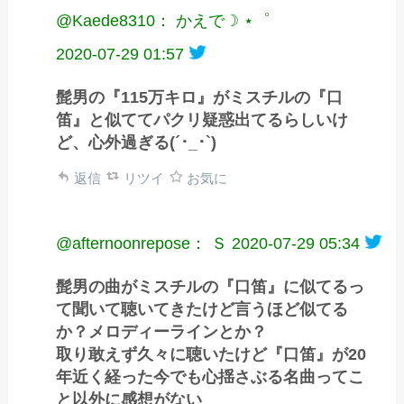
@Kaede8310： かえで☽ ⋆゜
2020-07-29 01:57
髭男の『115万キロ』がミスチルの『口
笛』と似ててパクリ疑惑出てるらしいけ
ど、心外過ぎる(´･_･`)
返信
リツイ
お気に
@afternoonrepose： Ｓ
2020-07-29 05:34
髭男の曲がミスチルの『口笛』に似てるっ
て聞いて聴いてきたけど言うほど似てる
か？メロディーラインとか？
取り敢えず久々に聴いたけど『口笛』が20
年近く経った今でも心揺さぶる名曲ってこ
と以外に感想がない