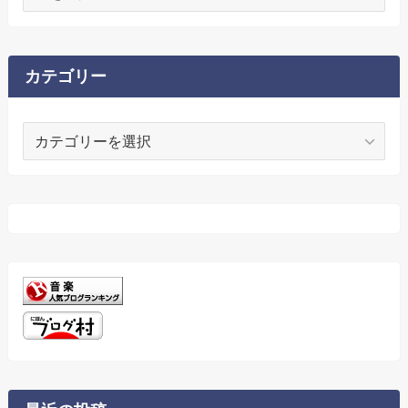
ー
カ
イ
ブ
カテゴリー
カ
テ
ゴ
リ
ー