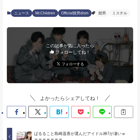
ニュース
Mr.Children
Official髭男dism
髭男
ミスチル
この記事が気に入ったら
フォローしてね！
よかったらシェアしてね！
ぱるること島崎遥香が選んだアイドル神7が凄いｗ
ｗｗｗｗｗｗｗ