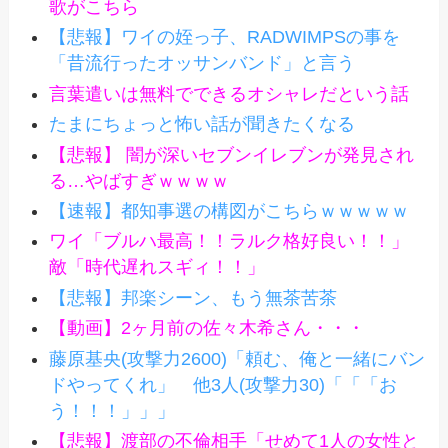
歌がこちら
【悲報】ワイの姪っ子、RADWIMPSの事を
「昔流行ったオッサンバンド」と言う
言葉遣いは無料でできるオシャレだという話
たまにちょっと怖い話が聞きたくなる
【悲報】 闇が深いセブンイレブンが発見され
る…やばすぎｗｗｗｗ
【速報】都知事選の構図がこちらｗｗｗｗｗ
ワイ「ブルハ最高！！ラルク格好良い！！」
敵「時代遅れスギィ！！」
【悲報】邦楽シーン、もう無茶苦茶
【動画】2ヶ月前の佐々木希さん・・・
藤原基央(攻撃力2600)「頼む、俺と一緒にバン
ドやってくれ」 他3人(攻撃力30)「「「お
う！！！」」」
【悲報】渡部の不倫相手「せめて1人の女性と