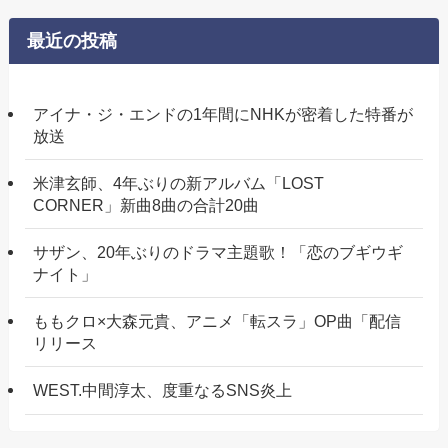
最近の投稿
アイナ・ジ・エンドの1年間にNHKが密着した特番が
放送
米津玄師、4年ぶりの新アルバム「LOST
CORNER」新曲8曲の合計20曲
サザン、20年ぶりのドラマ主題歌！「恋のブギウギ
ナイト」
ももクロ×大森元貴、アニメ「転スラ」OP曲「配信
リリース
WEST.中間淳太、度重なるSNS炎上