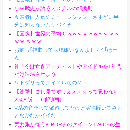
小林武史が語るミスチルの転換期
今若者に人気のミュージシャン さすがに半
分は知らないとヤバイぞ
【画像】世界の平均IQｗｗｗｗｗｗｗｗｗｗ
ｗｗ ｗｗｗ
お前ら｢神曲って表現嫌いなんよ｣ ワイ｢ほー
ん｣
神「今は亡きアーティストやアイドルを1年間
だけ復活させよう」
リトグリってアイドルなの？
【衝撃】これ見てすげええええって思わない
人0人説 （gif動画）
V系の音楽って敬遠してたけど実際聞いてみる
となかなかイイな
実力派が揃うK-POP界のクイーンTWICEの生