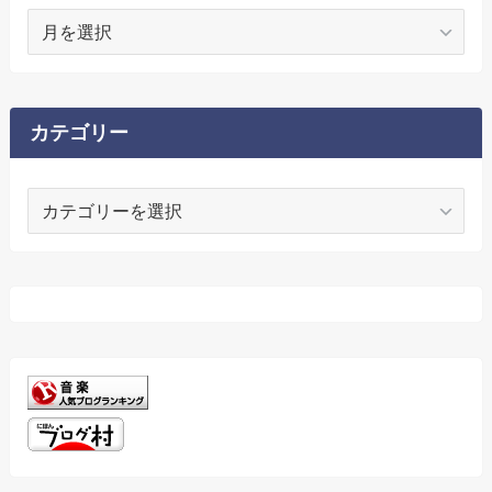
ア
ー
カ
イ
ブ
カテゴリー
カ
テ
ゴ
リ
ー