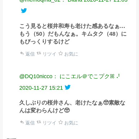
こう見ると桜井和寿も老けた感あるなぁ…
もう（50）だもんなぁ。キムタク（48）に
もびっくりするけど
返信
リツイ
お気に
@DQ10nicco： にこエル‎＠でこプクꕤ ⠜
2020-11-27 15:21
久しぶりの桜井さん、老けたなぁ🥺素敵な
んは変わらんけど🥺
返信
リツイ
お気に