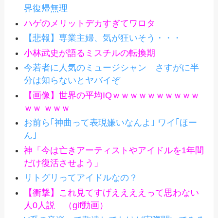
界復帰無理
ハゲのメリットデカすぎてワロタ
【悲報】専業主婦、気が狂いそう・・・
小林武史が語るミスチルの転換期
今若者に人気のミュージシャン さすがに半
分は知らないとヤバイぞ
【画像】世界の平均IQｗｗｗｗｗｗｗｗｗｗ
ｗｗ ｗｗｗ
お前ら｢神曲って表現嫌いなんよ｣ ワイ｢ほー
ん｣
神「今は亡きアーティストやアイドルを1年間
だけ復活させよう」
リトグリってアイドルなの？
【衝撃】これ見てすげええええって思わない
人0人説 （gif動画）