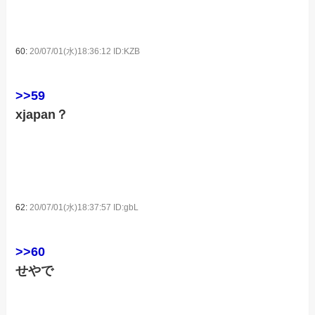
60:
20/07/01(水)18:36:12 ID:KZB
>>59
xjapan？
62:
20/07/01(水)18:37:57 ID:gbL
>>60
せやで