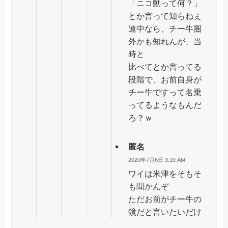
「ニコ動って何？」
とか言って知らねぇ
連中なら、チー牛圏
外かも知れんが、当
時と
比べてとか言ってる
段階で、お前自身が
チー牛ですって名乗
ってるようなもんだ
ろ？ｗ
匿名
2020年7月6日 3:19 AM
ワイは米津をそもそ
も聞かんぞ
ただお前がチー牛の
鏡だと言いたいだけ