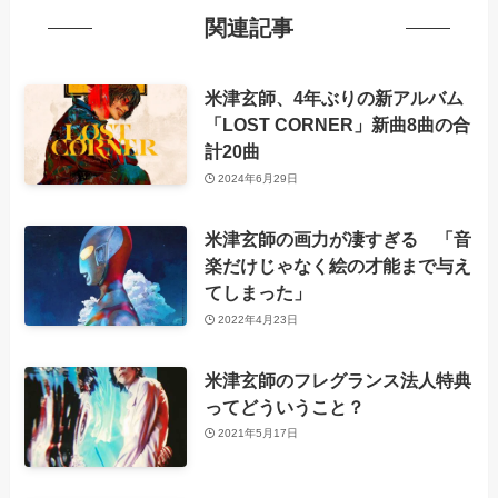
関連記事
米津玄師、4年ぶりの新アルバム
「LOST CORNER」新曲8曲の合
計20曲
2024年6月29日
米津玄師の画力が凄すぎる 「音
楽だけじゃなく絵の才能まで与え
てしまった」
2022年4月23日
米津玄師のフレグランス法人特典
ってどういうこと？
2021年5月17日