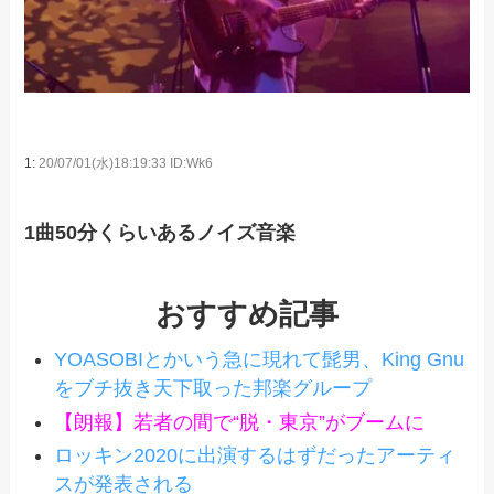
1:
20/07/01(水)18:19:33 ID:Wk6
1曲50分くらいあるノイズ音楽
おすすめ記事
YOASOBIとかいう急に現れて髭男、King Gnu
をブチ抜き天下取った邦楽グループ
【朗報】若者の間で“脱・東京”がブームに
ロッキン2020に出演するはずだったアーティ
スが発表される