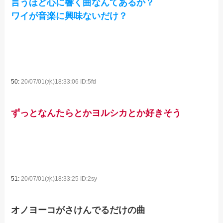
言うほど心に響く曲なんてあるか？
ワイが音楽に興味ないだけ？
50:
20/07/01(水)18:33:06 ID:5fd
ずっとなんたらとかヨルシカとか好きそう
51:
20/07/01(水)18:33:25 ID:2sy
オノヨーコがさけんでるだけの曲