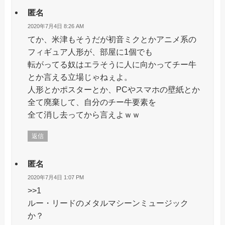
匿名
2020年7月4日 8:26 AM
てか、米津もそうだが初音ミクとかアニメ系の
フィギュア人形が、部屋に1個でも
転がってる奴はエラそうに人に向かってチー牛
とか言える立場じゃねぇよ。
人形とかポスターとか、PCやスマホの壁紙とか
全て廃棄して、自分のチー牛要素を
全て消し去ってから言えよｗｗ
返信
匿名
2020年7月4日 1:07 PM
>>1
ルー・リードのメタルマシーンミュージック
か？