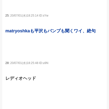
25:
20/07/01(水)18:25:14 ID:sYw
matryoshkaも平沢もバンプも聞くワイ、絶句
28:
20/07/01(水)18:25:48 ID:u9N
レディオヘッド