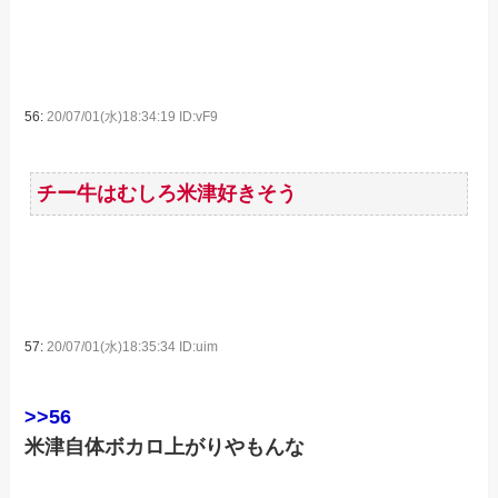
56:
20/07/01(水)18:34:19 ID:vF9
チー牛はむしろ米津好きそう
57:
20/07/01(水)18:35:34 ID:uim
>>56
米津自体ボカロ上がりやもんな