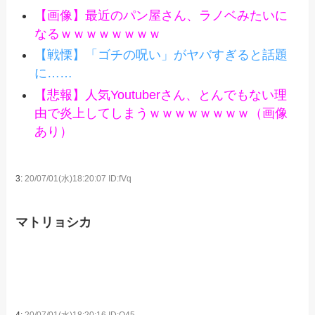
【画像】最近のパン屋さん、ラノベみたいに
なるｗｗｗｗｗｗｗｗ
【戦慄】「ゴチの呪い」がヤバすぎると話題
に……
【悲報】人気Youtuberさん、とんでもない理
由で炎上してしまうｗｗｗｗｗｗｗｗ（画像
あり）
3:
20/07/01(水)18:20:07 ID:fVq
マトリョシカ