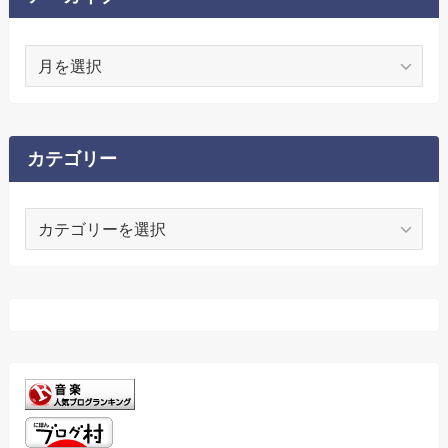
ア
ー
カ
イ
ブ
カテゴリー
カ
テ
ゴ
リ
ー