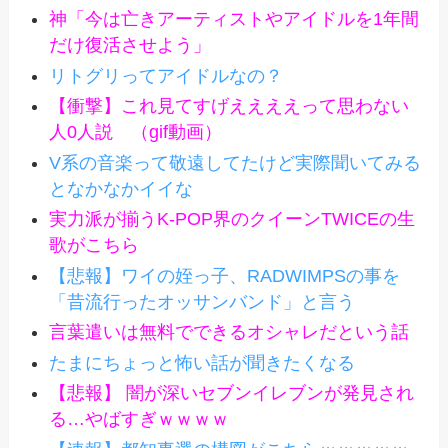
神「今は亡きアーティストやアイドルを1年間
だけ復活させよう」
リトグリってアイドルなの？
【衝撃】これ見てすげええええって思わない
人0人説 （gif動画）
V系の音楽って敬遠してたけど実際聞いてみる
となかなかイイな
実力派が揃うK-POP界のクイーンTWICEの生
歌がこちら
【悲報】ワイの姪っ子、RADWIMPSの事を
「昔流行ったオッサンバンド」と言う
言葉遣いは無料でできるオシャレだという話
たまにちょっと怖い話が聞きたくなる
【悲報】 闇が深いセブンイレブンが発見され
る…やばすぎｗｗｗｗ