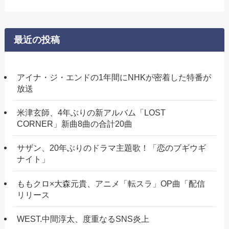
最近の投稿
アイナ・ジ・エンドの1年間にNHKが密着した特番が
放送
米津玄師、4年ぶりの新アルバム「LOST
CORNER」新曲8曲の合計20曲
サザン、20年ぶりのドラマ主題歌！「恋のブギウギ
ナイト」
ももクロ×大森元貴、アニメ「転スラ」OP曲「配信
リリース
WEST.中間淳太、度重なるSNS炎上