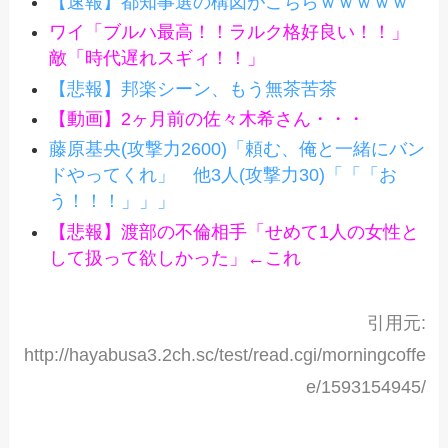
【速報】都知事選の構図がこちらｗｗｗｗｗ
ワイ「ブルハ最高！！ラルク格好良い！！」
敵「時代遅れスギィ！！」
【悲報】邦楽シーン、もう無茶苦茶
【動画】2ヶ月前の佐々木希さん・・・
藤原基央(攻撃力2600)「頼む、俺と一緒にバン
ドやってくれ」 他3人(攻撃力30)「「「お
う！！！」」」
【悲報】渡部の不倫相手「せめて1人の女性と
して扱って欲しかった」←これ
引用元:
http://hayabusa3.2ch.sc/test/read.cgi/morningcoffe
e/1593154945/