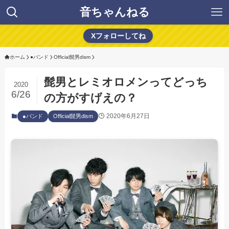
音ちゃんねる
Xフォローしてね
ホーム
●バンド
Official髭男dism
髭男とレミオロメンってどっち
2020
6/26
の方がすげえの？
2020年6月27日
●バンド
Official髭男dism