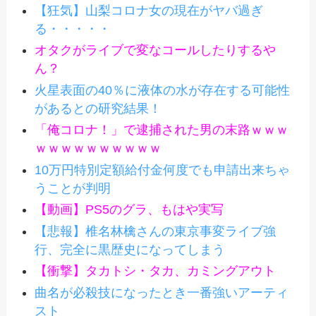
【狂気】山梨コロナ女の現在がヤバ過ぎ
る・・・・・
オタクがライブで変なコールしたりするや
ん？
火星表面の40％に液体の水が存在する可能性
があるとの研究結果！
「俺コロナ！」で逮捕された男の末路ｗｗｗ
ｗｗｗｗｗｗｗｗｗｗ
10万円特別定額給付金何度でも申請出来ちゃ
うことが判明
【動画】PS5のグラ、もはや実写
【悲報】椎名林檎さんの東京事変ライブ強
行、完全に黒歴史になってしまう
【衝撃】タカトシ・タカ、カミングアウト
曲名が必殺技になったとき一番強いアーティ
スト