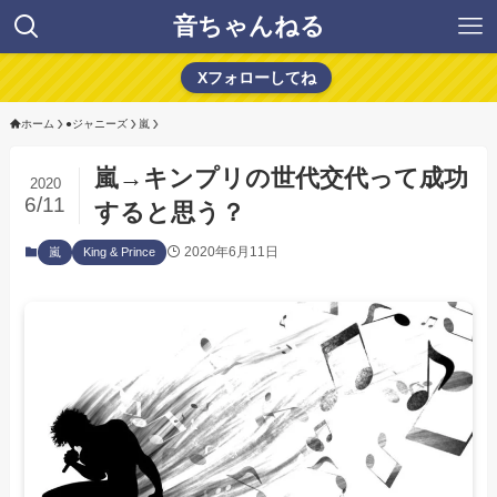
音ちゃんねる
Xフォローしてね
ホーム
●ジャニーズ
嵐
嵐→キンプリの世代交代って成功
2020
6/11
すると思う？
2020年6月11日
嵐
King & Prince