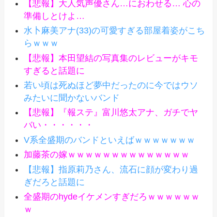
【悲報】大人気声優さん…におわせる… 心の
準備しとけよ…
水卜麻美アナ(33)の可愛すぎる部屋着姿がこち
らｗｗｗ
【悲報】本田望結の写真集のレビューがキモ
すぎると話題に
若い頃は死ぬほど夢中だったのに今ではウソ
みたいに聞かないバンド
【悲報】『報ステ』富川悠太アナ、ガチでヤ
バい・・・・・・
V系全盛期のバンドといえばｗｗｗｗｗｗｗ
加藤茶の嫁ｗｗｗｗｗｗｗｗｗｗｗｗｗｗ
【悲報】指原莉乃さん、流石に顔が変わり過
ぎだろと話題に
全盛期のhydeイケメンすぎだろｗｗｗｗｗｗ
ｗ