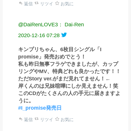
返信
リツイ
お気に
@DaiRenLOVE3： Dai-Ren
2020-12-16 07:28
キンプリちゃん、6枚目シングル「I
promise」発売おめでとう！
私も昨日無事フラゲできましたが、カップ
リングやMV、特典どれも良かったです！！
ただStory ver.がまだ見れてません！←
岸くんのは兄妹喧嘩にしか見えません！笑
このCDがたくさんの人の手元に届きますよ
うに。
#I_promise発売日
返信
リツイ
お気に