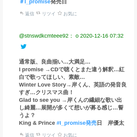
＃I_promise
発売日
返信
リツイ
お気に
@stnswdkcmteee92： o
2020-12-16 07:32
通常版、良曲揃い…大満足…
I promise →CDで聴くとまた違う解釈…紅
白で歌ってほしい、素敵…
Winter Love Story→岸くん、英語の発音良
すぎ…クリスマス曲！
Glad to see you →岸くんの繊細な歌い出
し綺麗…展開が多くて想いが募る感じ…誓
うよ？
King & Prince
#I_promise発売
日 岸優太
返信
リツイ
お気に