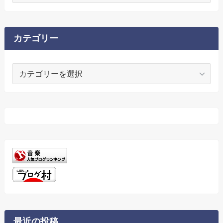
カ
イ
ブ
カテゴリー
カ
テ
ゴ
リ
ー
最近の投稿