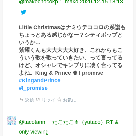
@makochocokp： mako
2020-12-15 18:13
Little Christmasはナミウテココロの系譜も
ちょっとある感じかなー？シティポップと
いうか…
紫耀くんも大大大大大好き、これからもこ
ういう歌を歌っていきたい、って言ってる
けど、オシャレでキンプリに凄く合ってる
よね。King & Prince ♚ I promise
#KingandPrince
#I_promise
返信
リツイ
お気に
@tacotann： たこたこ⚜️（yutaco）RT &
only viewing