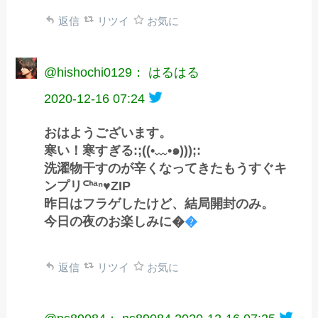
返信
リツイ
お気に
@hishochi0129： はるはる
2020-12-16 07:24
おはようございます。
寒い！寒すぎる:;((•﹏•๑)));:
洗濯物干すのが辛くなってきたもうすぐキ
ンプリᒼᑋªⁿ♥︎ZIP
昨日はフラゲしたけど、結局開封のみ。
今日の夜のお楽しみに�
�
返信
リツイ
お気に