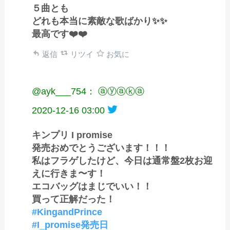
５曲とも
どれも本当に素敵な歌ばかり✨✨
最高です❤️❤️
返信
リツイ
お気に
@ayk___754： ⓐⓨⓐⓚⓐ
2020-12-16 03:00
キンプリ I promise
発売おめでとうございます！！！
私はフラゲしたけど、今日は通常盤2枚お迎
えに行きま〜す！
エコバッグはまじでいい！！
買って正解だった！
#KingandPrince
#I_promise発売日