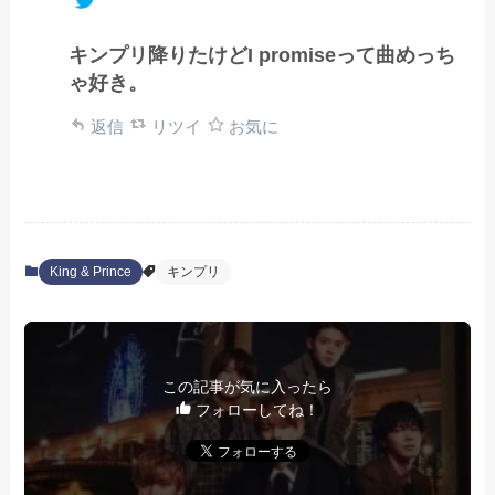
キンプリ降りたけどI promiseって曲めっち
ゃ好き。
返信
リツイ
お気に
King & Prince
キンプリ
この記事が気に入ったら
フォローしてね！