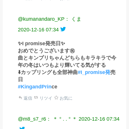
@kumanandaro_KP： くま
2020-12-16 07:34
✨I promise発売日✨
おめでとうございます㊗️
曲とキンプリちゃんどちらもキラキラで今
年の冬はいつもより輝いてる気がする
⬇️カップリングも全部神曲
#I_promise発
売
日
#KingandPrin
ce
返信
リツイ
お気に
@m8_s7_r6： ＊ ° . . ° ＊
2020-12-16 07:34