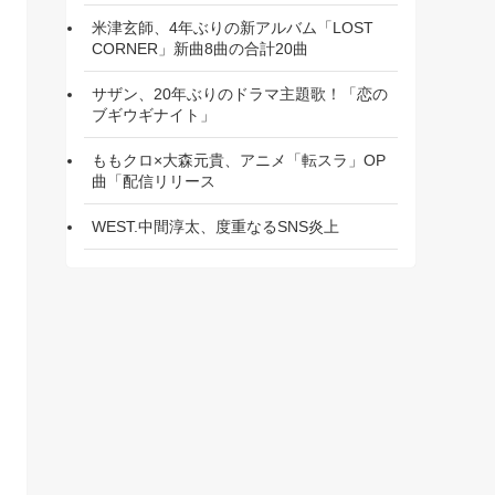
米津玄師、4年ぶりの新アルバム「LOST
CORNER」新曲8曲の合計20曲
サザン、20年ぶりのドラマ主題歌！「恋の
ブギウギナイト」
ももクロ×大森元貴、アニメ「転スラ」OP
曲「配信リリース
WEST.中間淳太、度重なるSNS炎上