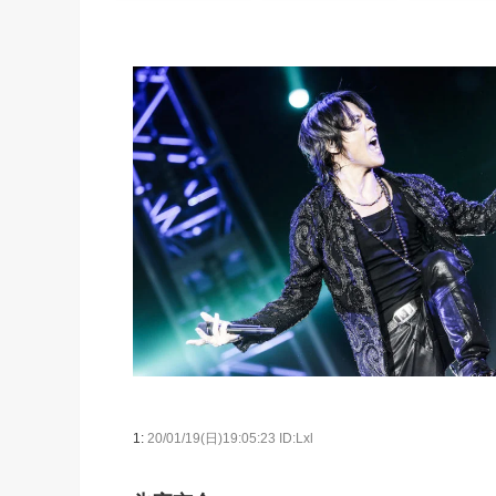
1:
20/01/19(日)19:05:23 ID:Lxl