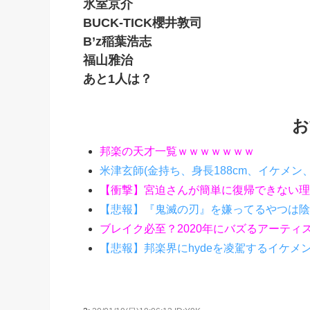
氷室京介
BUCK-TICK櫻井敦司
B’z稲葉浩志
福山雅治
あと1人は？
お
邦楽の天才一覧ｗｗｗｗｗｗｗ
米津玄師(金持ち、身長188cm、イケメン、歌うま
【衝撃】宮迫さんが簡単に復帰できない理
【悲報】『鬼滅の刃』を嫌ってるやつは陰
ブレイク必至？2020年にバズるアーティス
【悲報】邦楽界にhydeを凌駕するイケメ