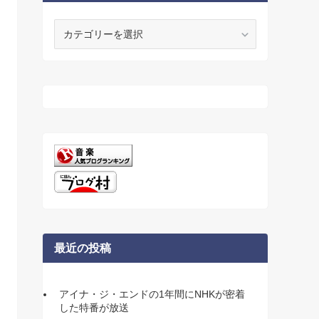
カ
テ
ゴ
リ
ー
最近の投稿
アイナ・ジ・エンドの1年間にNHKが密着
した特番が放送