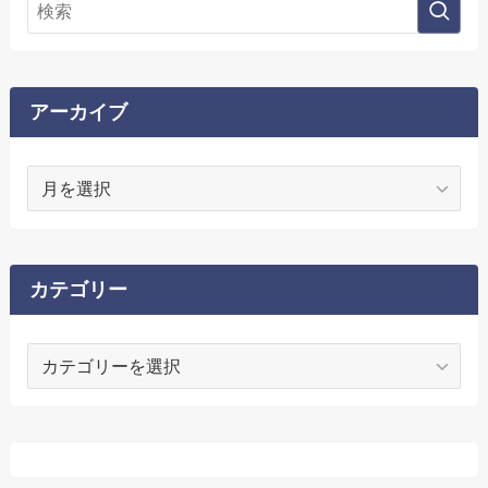
アーカイブ
ア
ー
カ
イ
ブ
カテゴリー
カ
テ
ゴ
リ
ー