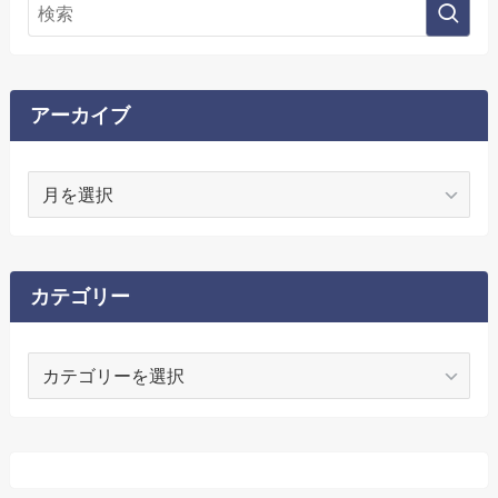
アーカイブ
ア
ー
カ
イ
ブ
カテゴリー
カ
テ
ゴ
リ
ー