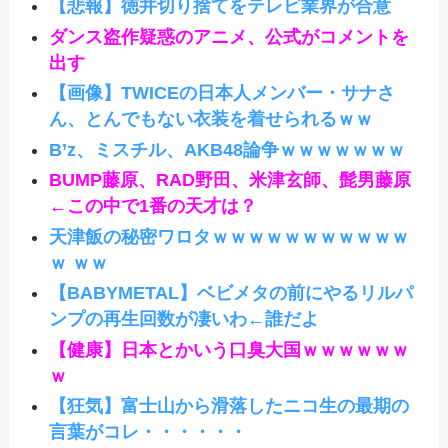
【悲報】徳井切り捨てをテレビ業界が合意
ダンス盗作疑惑のアニメ、公式がコメントを
出す
【画像】TWICEの日本人メンバー・サナさ
ん、とんでもない衣装を着せられるｗｗ
B’z、ミスチル、AKB48論争ｗｗｗｗｗｗｗ
BUMP藤原、RAD野田、米津玄師、髭男藤原
←この中で1番の天才は？
天津飯の秘密ワロタｗｗｗｗｗｗｗｗｗｗｗ
ｗ ｗｗ
【BABYMETAL】ベビメタの前にやるリルパ
ンプの再生回数が凄いわ←誰だよ
【健康】日本とかいう口臭大国ｗｗｗｗｗｗ
ｗ
【狂気】富士山から滑落したニコ生の最期の
言葉がコレ・・・・・・