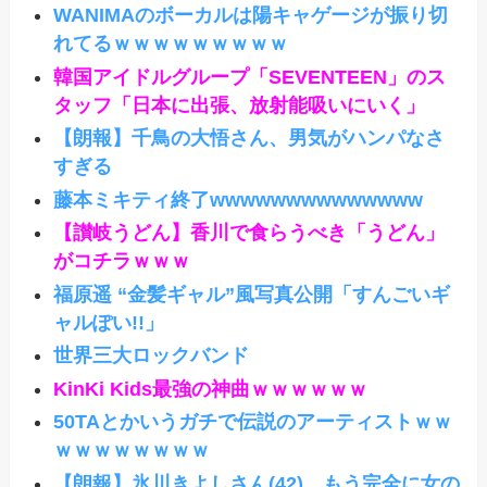
WANIMAのボーカルは陽キャゲージが振り切
れてるｗｗｗｗｗｗｗｗｗ
韓国アイドルグループ「SEVENTEEN」のス
タッフ「日本に出張、放射能吸いにいく」
【朗報】千鳥の大悟さん、男気がハンパなさ
すぎる
藤本ミキティ終了wwwwwwwwwwwwww
【讃岐うどん】香川で食らうべき「うどん」
がコチラｗｗｗ
福原遥 “金髪ギャル”風写真公開「すんごいギ
ャルぽい!!」
世界三大ロックバンド
KinKi Kids最強の神曲ｗｗｗｗｗｗ
50TAとかいうガチで伝説のアーティストｗｗ
ｗｗｗｗｗｗｗｗ
【朗報】氷川きよしさん(42)、もう完全に女の