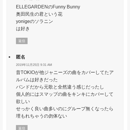
ELLEGARDENのFunny Bunny
奥田民生の君という花
yonigeのソラニン
は好き
返信
匿名
2019年11月25日 9:31 AM
昔TOKIOが他ジャニーズの曲をカバーしてたア
ルバムは好きだった
バンドだから元歌と全然違う感じだったし
個人的にはスマップの曲をキンキにカバーして
欲しい
せっかく良い曲多いのにグループ無くなったら
埋もれちゃうの勿体ない
返信