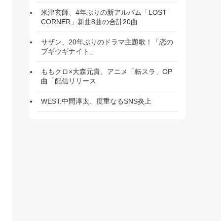
米津玄師、4年ぶりの新アルバム「LOST
CORNER」新曲8曲の合計20曲
サザン、20年ぶりのドラマ主題歌！「恋の
ブギウギナイト」
ももクロ×大森元貴、アニメ「転スラ」OP
曲「配信リリース
WEST.中間淳太、度重なるSNS炎上