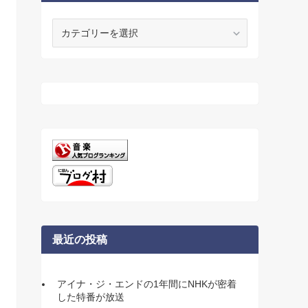
カ
テ
ゴ
リ
ー
最近の投稿
アイナ・ジ・エンドの1年間にNHKが密着
した特番が放送