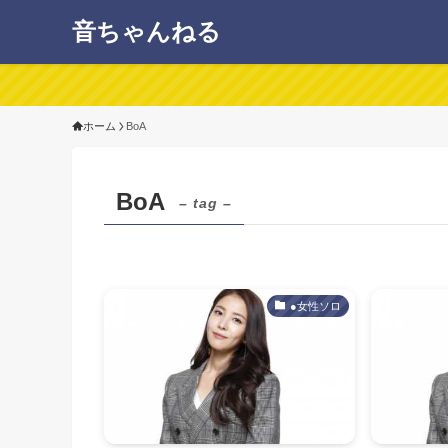
音ちゃんねる
ホーム
BoA
BoA
– tag –
●女性ソロ