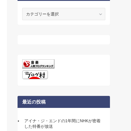
カ
テ
ゴ
リ
ー
最近の投稿
アイナ・ジ・エンドの1年間にNHKが密着
した特番が放送