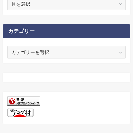
ア
ー
カ
イ
ブ
カテゴリー
カ
テ
ゴ
リ
ー