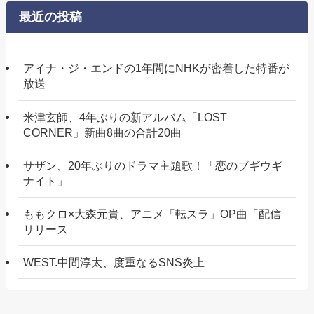
最近の投稿
アイナ・ジ・エンドの1年間にNHKが密着した特番が
放送
米津玄師、4年ぶりの新アルバム「LOST
CORNER」新曲8曲の合計20曲
サザン、20年ぶりのドラマ主題歌！「恋のブギウギ
ナイト」
ももクロ×大森元貴、アニメ「転スラ」OP曲「配信
リリース
WEST.中間淳太、度重なるSNS炎上