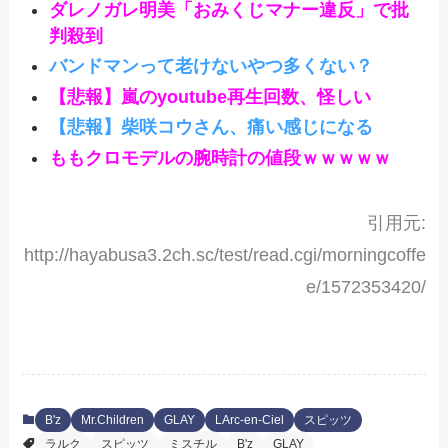
ダレノガレ明美「おみくじマナー違反」で批
判殺到
バンドマンって老けないやつ多くない？
【悲報】嵐のyoutube再生回数、怪しい
【悲報】柴咲コウさん、痛い感じになる
ももクロモデルの腕時計の値段ｗｗｗｗｗ
引用元:
http://hayabusa3.2ch.sc/test/read.cgi/morningcoffe
e/1572353420/
B'z
Mr.Children
GLAY
LArc-en-Ciel
スピッツ
ラルク
スピッツ
ミスチル
B'z
GLAY