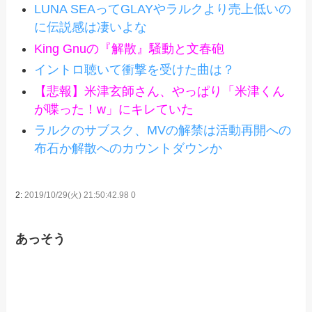
LUNA SEAってGLAYやラルクより売上低いの
に伝説感は凄いよな
King Gnuの『解散』騒動と文春砲
イントロ聴いて衝撃を受けた曲は？
【悲報】米津玄師さん、やっぱり「米津くん
が喋った！w」にキレていた
ラルクのサブスク、MVの解禁は活動再開への
布石か解散へのカウントダウンか
2:
2019/10/29(火) 21:50:42.98 0
あっそう