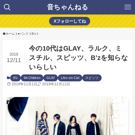
音ちゃんねる
Xフォローしてね
ホーム
●バンド
B'z
今の10代はGLAY、ラルク、ミ
2019
スチル、スピッツ、B’zを知らな
12/11
いらしい
B'z
Mr.Children
GLAY
LArc-en-Ciel
スピッツ
2019年11月1日
2019年12月11日