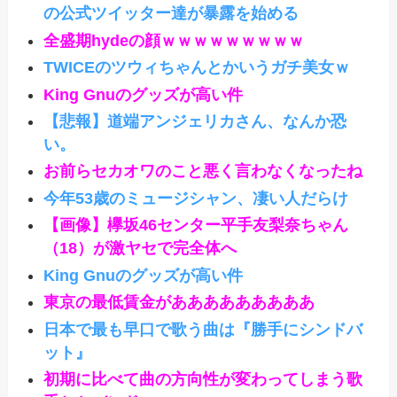
の公式ツイッター達が暴露を始める
全盛期hydeの顔ｗｗｗｗｗｗｗｗｗ
TWICEのツウィちゃんとかいうガチ美女ｗ
King Gnuのグッズが高い件
【悲報】道端アンジェリカさん、なんか恐
い。
お前らセカオワのこと悪く言わなくなったね
今年53歳のミュージシャン、凄い人だらけ
【画像】欅坂46センター平手友梨奈ちゃん
（18）が激ヤセで完全体へ
King Gnuのグッズが高い件
東京の最低賃金があああああああああ
日本で最も早口で歌う曲は『勝手にシンドバ
ット』
初期に比べて曲の方向性が変わってしまう歌