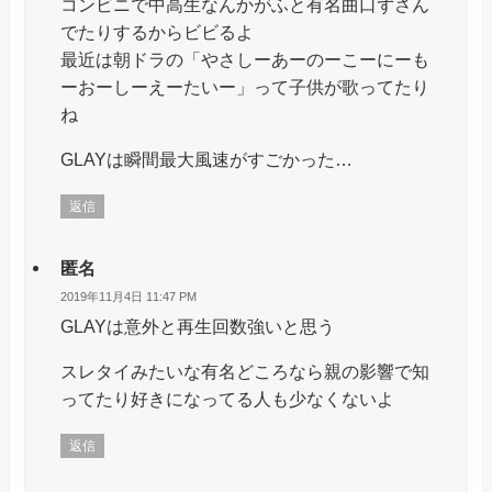
コンビニで中高生なんかがふと有名曲口ずさん
でたりするからビビるよ
最近は朝ドラの「やさしーあーのーこーにーも
ーおーしーえーたいー」って子供が歌ってたり
ね
GLAYは瞬間最大風速がすごかった…
返信
匿名
2019年11月4日 11:47 PM
GLAYは意外と再生回数強いと思う
スレタイみたいな有名どころなら親の影響で知
ってたり好きになってる人も少なくないよ
返信