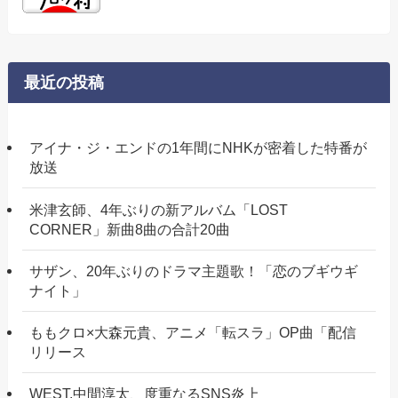
最近の投稿
アイナ・ジ・エンドの1年間にNHKが密着した特番が
放送
米津玄師、4年ぶりの新アルバム「LOST
CORNER」新曲8曲の合計20曲
サザン、20年ぶりのドラマ主題歌！「恋のブギウギ
ナイト」
ももクロ×大森元貴、アニメ「転スラ」OP曲「配信
リリース
WEST.中間淳太、度重なるSNS炎上