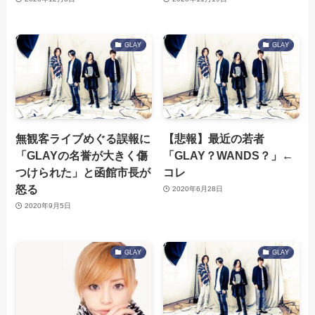
GLAY
GLAY
無観客ライブめぐる誤報に
【悲報】最近の若者
「GLAYの名誉が大きく傷
「GLAY？WANDS？」←
つけられた」と函館市長が
コレ
怒る
2020年6月28日
2020年9月5日
GLAY
GLAY