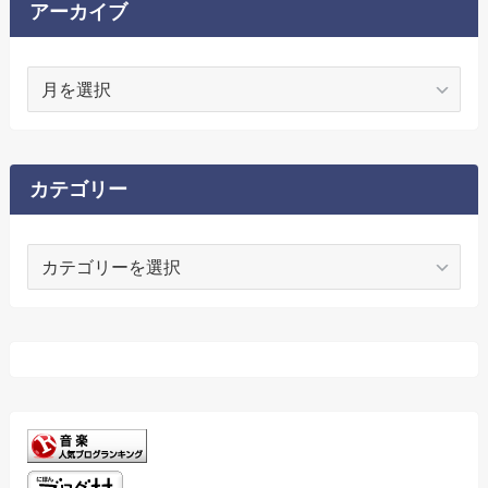
アーカイブ
ア
ー
カ
イ
ブ
カテゴリー
カ
テ
ゴ
リ
ー