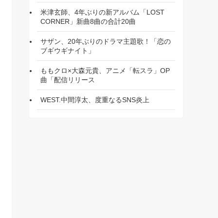
米津玄師、4年ぶりの新アルバム「LOST
CORNER」新曲8曲の合計20曲
サザン、20年ぶりのドラマ主題歌！「恋の
ブギウギナイト」
ももクロ×大森元貴、アニメ「転スラ」OP
曲「配信リリース
WEST.中間淳太、度重なるSNS炎上