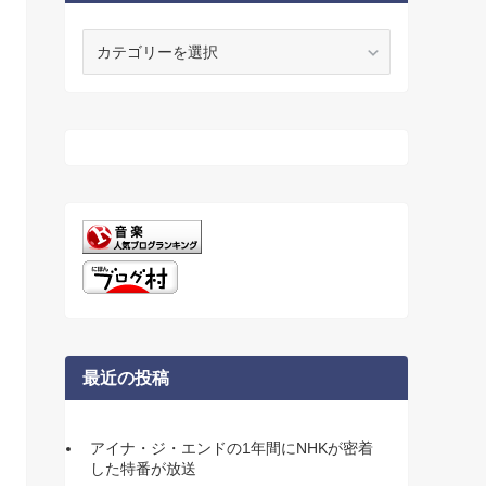
カ
テ
ゴ
リ
ー
最近の投稿
アイナ・ジ・エンドの1年間にNHKが密着
した特番が放送