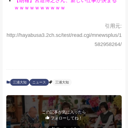
【朗報】宮迫博之さん、新しい仕事が決まる
ｗｗｗｗｗｗｗｗｗｗ
引用元:
http://hayabusa3.2ch.sc/test/read.cgi/mnewsplus/1
582958264/
三浦大知
ニュース
三浦大知
この記事が気に入ったら
フォローしてね！