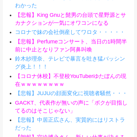
わかった
【悲報】King Gnuと髭男の台頭で星野源とサ
カナクションが一気にオワコンになる
コロナで妹の会社倒産してワロタ・・・・・
【悲報】Perfumeコンサート、当日の1時間半
前に中止となりファン阿鼻叫喚
鈴木紗理奈、テレビで暴言を吐き猛バッシン
グ炎上！！！
【コロナ休校】不登校YouTuberゆたぼんの現
在ｗｗｗｗｗｗｗｗ
【悲報】JUJUの顔面変化に視聴者騒然・・・
GACKT、代表作が無いの声に「ボクが目指し
てるのはそこじゃない」
【悲報】中居正広さん、実質的にはリストラ
だった