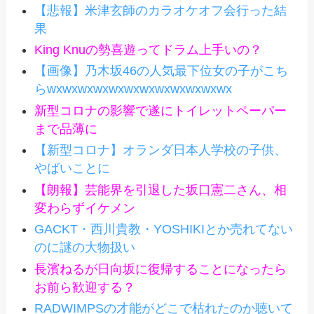
【悲報】米津玄師のカラオケオフ会行った結
果
King Knuの勢喜遊ってドラム上手いの？
【画像】乃木坂46の人気最下位女の子がこち
らwxwxwxwxwxwxwxwxwxwxwxwx
新型コロナの影響で遂にトイレットペーパー
まで品薄に
【新型コロナ】オランダ日本人学校の子供、
やばいことに
【朗報】芸能界を引退した坂口憲二さん、相
変わらずイケメン
GACKT・西川貴教・YOSHIKIとか売れてない
のに謎の大物扱い
長濱ねるが日向坂に復帰することになったら
お前ら歓迎する？
RADWIMPSの才能がどこで枯れたのか聴いて