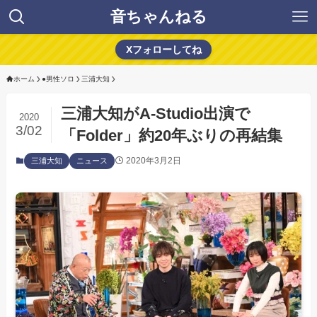
音ちゃんねる
Xフォローしてね
ホーム
●男性ソロ
三浦大知
三浦大知がA-Studio出演で
2020
3/02
「Folder」約20年ぶりの再結集
2020年3月2日
三浦大知
ニュース