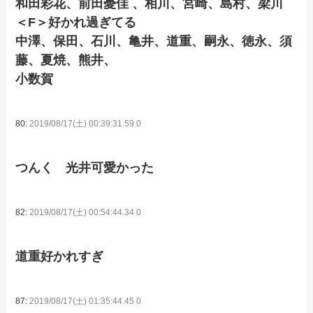
和田彩花、前田憂佳 、相川、宮崎、島村、梁川
＜F＞好かれ過ぎてる
中澤、保田、石川、亀井、道重、嗣永、徳永、須
藤、夏焼、熊井、
小数賀
80:
2019/08/17(土) 00:39:31.59 0
つんく 光井可愛かった
82:
2019/08/17(土) 00:54:44.34 0
道重好かれすぎ
87:
2019/08/17(土) 01:35:44.45 0