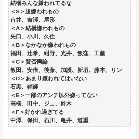
結構みんな嫌われてるな
＜S＞超嫌われもの
市井、吉澤、尾形
＜A＞結構嫌われもの
矢口、小川、久住
＜B＞なかなか嫌われもの
福田、辻希、紺野、光井、飯窪、工藤
＜C＞賛否両論
飯田、安倍、後藤、加護、新垣、藤本、リン
＜D＞あまり嫌われてはいない
石黒、鞘師
＜E＞一部のアンチ以外嫌ってない
高橋、田中、ジュ、鈴木
＜F＞好かれ過ぎてる
中澤、保田、石川、亀井、道重