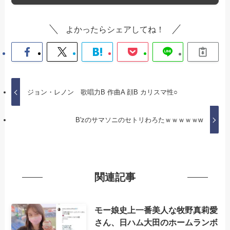
よかったらシェアしてね！
ジョン・レノン 歌唱力B 作曲A 顔B カリスマ性○
B'zのサマソニのセトリわろたｗｗｗｗｗw
関連記事
モー娘史上一番美人な牧野真莉愛
さん、日ハム大田のホームランボ