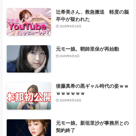
辻希美さん、救急搬送 軽度の脳
卒中が疑われた
2020年9月10日
元モー娘。鞘師里保が再始動
2020年9月3日
後藤真希の黒ギャル時代の姿ｗｗ
ｗｗｗｗｗｗ
2020年8月19日
元モー娘。新垣里沙が事務所との
契約終了