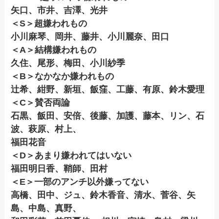
矢口、市井、吉澤、光井
＜S＞超嫌われもの
小川麻琴、岡井、藤井、小川麗奈、田口
＜A＞結構嫌われもの
久住、尾形、梅田、小川紗季
＜B＞なかなか嫌われもの
辻希、紺野、新垣、飯窪、工藤、有原、鈴木愛理
＜C＞賛否両論
石黒、飯田、安倍、後藤、加護、藤本、リン、石
波、萩原、村上、
福田花音
＜D＞あまり嫌われてはいない
福田明日香、鞘師、田村
＜E＞一部のアンチ以外嫌ってない
高橋、田中、ジュ、鈴木香音、清水、菅谷、矢
島、中島、真野、