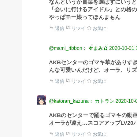
なんというか言葉を選ばずにいうと
「会いに行けるアイドル」との格の
やっぱモー娘ってほんまもん
返信
リツイ
お気に
@mami_ribbon： 🍓まみ🍒
2020-10-01 
AKBセンターのゴマキ華がありすぎ
んな可愛いんだけど、オーラ、リズ
返信
リツイ
お気に
@katoran_kazuna： カトラン
2020-10-
AKBのセンターで踊るゴマキの動
オーラが違え…スコアアップLV20パ
返信
リツイ
お気に