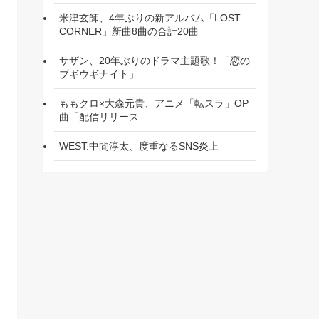
米津玄師、4年ぶりの新アルバム「LOST
CORNER」新曲8曲の合計20曲
サザン、20年ぶりのドラマ主題歌！「恋の
ブギウギナイト」
ももクロ×大森元貴、アニメ「転スラ」OP
曲「配信リリース
WEST.中間淳太、度重なるSNS炎上