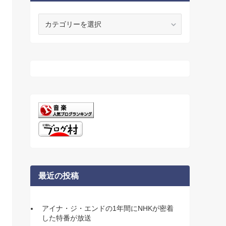
カ
テ
ゴ
リ
ー
最近の投稿
アイナ・ジ・エンドの1年間にNHKが密着
した特番が放送