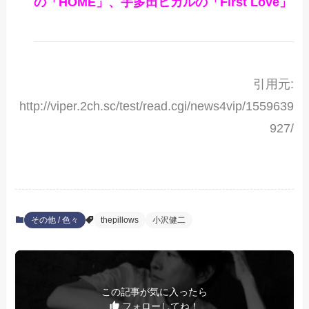
の「HOME」、宇多田ヒカルの「First Love」
引用元:
http://viper.2ch.sc/test/read.cgi/news4vip/1559639
927/
その他 / 色々
thepillows
小沢健二
この記事が気に入ったら
フォローしてね！