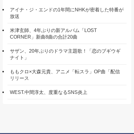
アイナ・ジ・エンドの1年間にNHKが密着した特番が
放送
米津玄師、4年ぶりの新アルバム「LOST
CORNER」新曲8曲の合計20曲
サザン、20年ぶりのドラマ主題歌！「恋のブギウギ
ナイト」
ももクロ×大森元貴、アニメ「転スラ」OP曲「配信
リリース
WEST.中間淳太、度重なるSNS炎上