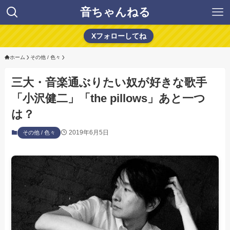
音ちゃんねる
Xフォローしてね
ホーム
その他 / 色々
三大・音楽通ぶりたい奴が好きな歌手
「小沢健二」「the pillows」あと一つ
は？
2019年6月5日
その他 / 色々