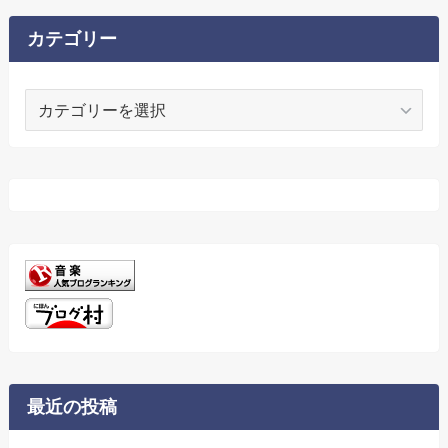
イ
ブ
カテゴリー
カ
テ
ゴ
リ
ー
最近の投稿