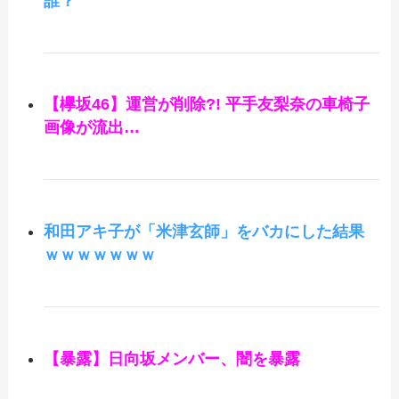
誰？
【欅坂46】運営が削除?! 平手友梨奈の車椅子
画像が流出…
和田アキ子が「米津玄師」をバカにした結果
ｗｗｗｗｗｗｗ
【暴露】日向坂メンバー、闇を暴露