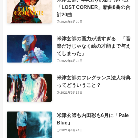
「LOST CORNER」新曲8曲の合
計20曲
2024年6月29日
米津玄師の画力が凄すぎる 「音
楽だけじゃなく絵の才能まで与え
てしまった」
2022年4月23日
米津玄師のフレグランス法人特典
ってどういうこと？
2021年5月17日
米津玄師も内田彩も6月に「Pale
Blue」
2021年4月24日