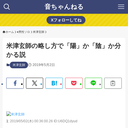
音ちゃんねる
Xフォローしてね
ホーム
●男性ソロ
米津玄師
米津玄師の略し方で「陽」か「陰」か分
かる説
2019年5月2日
米津玄師
1:
2019/05/02(木) 00:36:00.26 ID:U6DQ1dyud