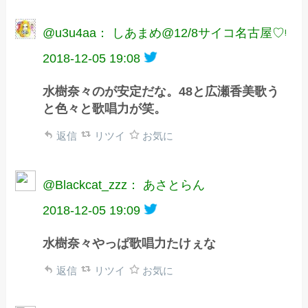
@u3u4aa： しあまめ@12/8サイコ名古屋♡ᵎ
2018-12-05 19:08
水樹奈々のが安定だな。48と広瀬香美歌う
と色々と歌唱力が笑。
返信
リツイ
お気に
@Blackcat_zzz： あさとらん
2018-12-05 19:09
水樹奈々やっぱ歌唱力たけぇな
返信
リツイ
お気に