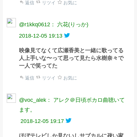
返信
リツイ
お気に
@r1kkq0612： 六花(りっか)
2018-12-05 19:13
映像見てなくて広瀬香美と一緒に歌ってる
人上手いな〜って思って見たら水樹奈々で
一人で笑ってた
返信
リツイ
お気に
@voc_alek： アレク＠日頃ボカロ曲聴いて
ます。
2018-12-05 19:17
ほぼテレビしか見ないしサブカルに疎い家