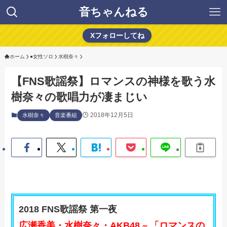
音ちゃんねる
Xフォローしてね
ホーム
●女性ソロ
水樹奈々
【FNS歌謡祭】ロマンスの神様を歌う水
樹奈々の歌唱力が凄まじい
2018年12月5日
水樹奈々
音楽番組
2018 FNS歌謡祭 第一夜
広瀬香美・水樹奈々・AKB48 – 「ロマンスの