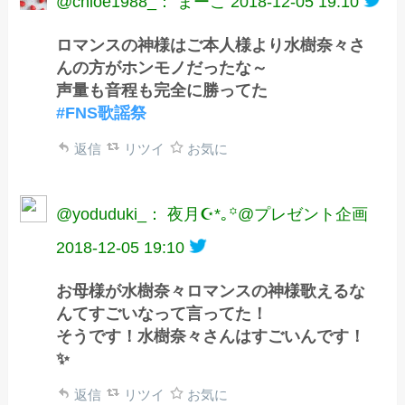
@chloe1988_： まーこ
2018-12-05 19:10
ロマンスの神様はご本人様より水樹奈々さ
んの方がホンモノだったな～
声量も音程も完全に勝ってた
#FNS歌謡祭
返信
リツイ
お気に
@yoduduki_： 夜月☪︎*｡꙳@プレゼント企画
2018-12-05 19:10
お母様が水樹奈々ロマンスの神様歌えるな
んてすごいなって言ってた！
そうです！水樹奈々さんはすごいんです！
✨
返信
リツイ
お気に