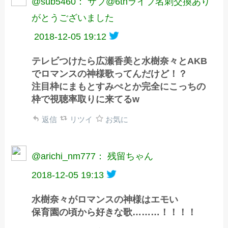
@sub5460： サブ@6thライブ名刺交換あり
がとうございました
2018-12-05 19:12
テレビつけたら広瀬香美と水樹奈々とAKB
でロマンスの神様歌ってんだけど！？
注目枠にまもとすみぺとか完全にこっちの
枠で視聴率取りに来てるw
返信
リツイ
お気に
@arichi_nm777： 残留ちゃん
2018-12-05 19:13
水樹奈々がロマンスの神様はエモい
保育園の頃から好きな歌………！！！！