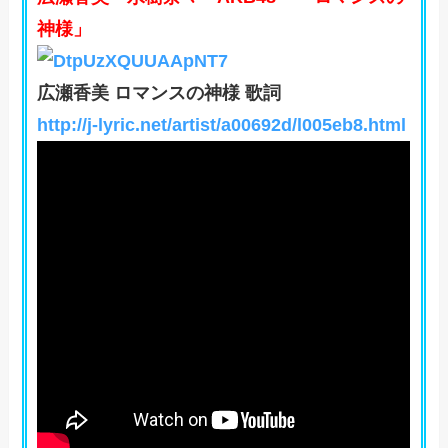
神様」
広瀬香美 ロマンスの神様 歌詞
http://j-lyric.net/artist/a00692d/l005eb8.html