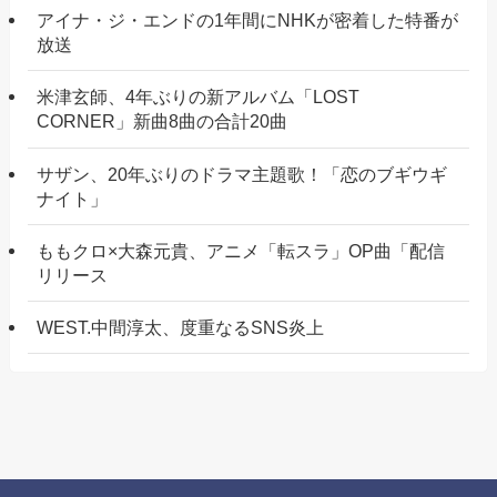
アイナ・ジ・エンドの1年間にNHKが密着した特番が
放送
米津玄師、4年ぶりの新アルバム「LOST
CORNER」新曲8曲の合計20曲
サザン、20年ぶりのドラマ主題歌！「恋のブギウギ
ナイト」
ももクロ×大森元貴、アニメ「転スラ」OP曲「配信
リリース
WEST.中間淳太、度重なるSNS炎上