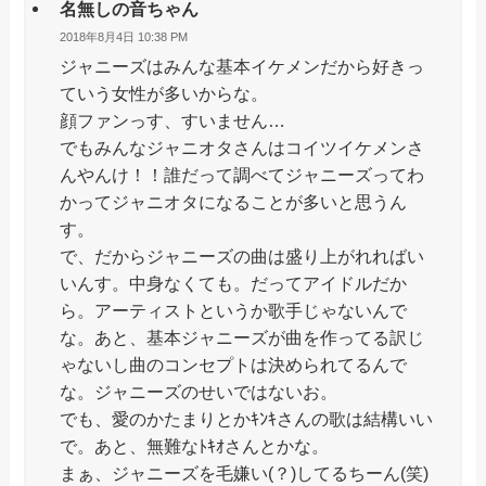
名無しの音ちゃん
2018年8月4日 10:38 PM
ジャニーズはみんな基本イケメンだから好きっ
ていう女性が多いからな。
顔ファンっす、すいません…
でもみんなジャニオタさんはコイツイケメンさ
んやんけ！！誰だって調べてジャニーズってわ
かってジャニオタになることが多いと思うん
す。
で、だからジャニーズの曲は盛り上がれればい
いんす。中身なくても。だってアイドルだか
ら。アーティストというか歌手じゃないんで
な。あと、基本ジャニーズが曲を作ってる訳じ
ゃないし曲のコンセプトは決められてるんで
な。ジャニーズのせいではないお。
でも、愛のかたまりとかｷﾝｷさんの歌は結構いい
で。あと、無難なﾄｷｵさんとかな。
まぁ、ジャニーズを毛嫌い(？)してるちーん(笑)