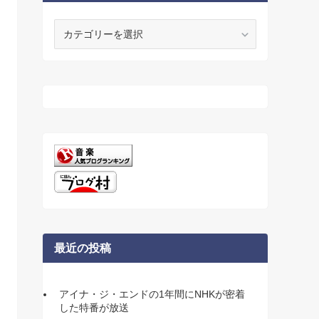
カ
テ
ゴ
リ
ー
最近の投稿
アイナ・ジ・エンドの1年間にNHKが密着
した特番が放送