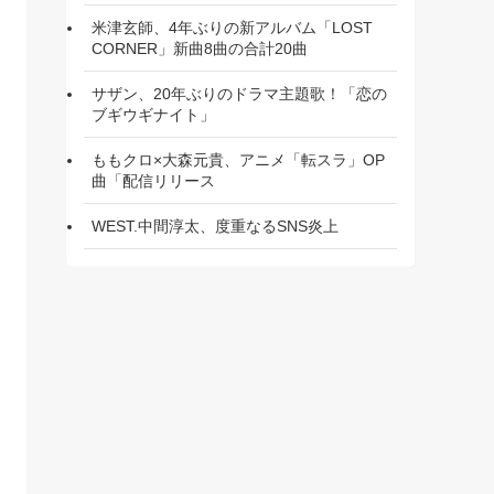
米津玄師、4年ぶりの新アルバム「LOST
CORNER」新曲8曲の合計20曲
サザン、20年ぶりのドラマ主題歌！「恋の
ブギウギナイト」
ももクロ×大森元貴、アニメ「転スラ」OP
曲「配信リリース
WEST.中間淳太、度重なるSNS炎上