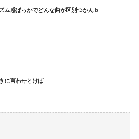
ズム感ばっかでどんな曲が区別つかんｂ
きに言わせとけば