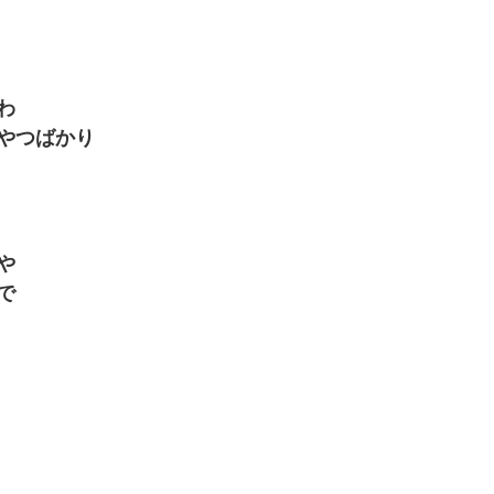
わ
やつばかり
や
で