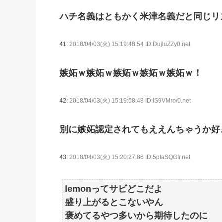
ハチ名義はともかく米津名義だと同じリ
41:
2018/04/03(火) 15:19:48.54 ID:DujluZZy0.net
嫉妬ｗ嫉妬ｗ嫉妬ｗ嫉妬ｗ嫉妬ｗ！
42:
2018/04/03(火) 15:19:58.48 ID:IS9VMro/0.net
別に嫉妬認定されてもええんちゃうか好
43:
2018/04/03(火) 15:20:27.86 ID:5ptaSQGfr.net
lemonってサビどこだよ
盛り上がるとこないやん
褒めてるやつ多いから期待したのに