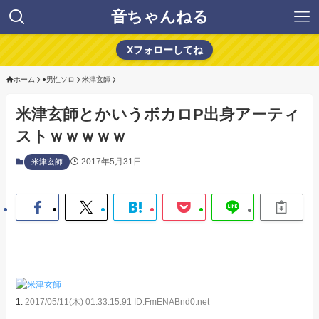
音ちゃんねる
Xフォローしてね
ホーム
●男性ソロ
米津玄師
米津玄師とかいうボカロP出身アーティ
ストｗｗｗｗｗ
2017年5月31日
米津玄師
1:
2017/05/11(木) 01:33:15.91 ID:FmENABnd0.net