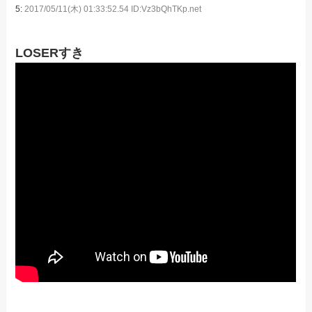
5:
2017/05/11(木) 01:33:52.54 ID:Vz3bQhTKp.net
LOSERすき