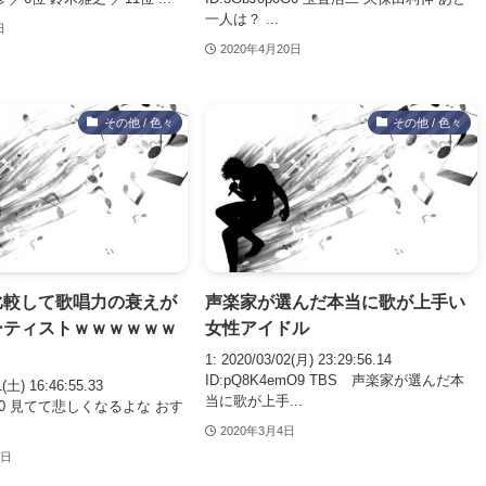
一人は？ ...
日
2020年4月20日
その他 / 色々
その他 / 色々
比較して歌唱力の衰えが
声楽家が選んだ本当に歌が上手い
ーティストｗｗｗｗｗｗ
女性アイドル
1: 2020/03/02(月) 23:29:56.14
ID:pQ8K4emO9 TBS 声楽家が選んだ本
1(土) 16:46:55.33
当に歌が上手...
zyO0 見てて悲しくなるよな おす
2020年3月4日
4日