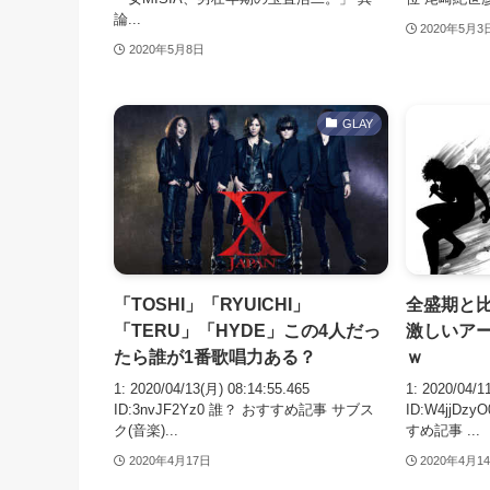
論...
2020年5月3
2020年5月8日
GLAY
「TOSHI」「RYUICHI」
全盛期と
「TERU」「HYDE」この4人だっ
激しいア
たら誰が1番歌唱力ある？
ｗ
1: 2020/04/13(月) 08:14:55.465
1: 2020/04/1
ID:3nvJF2Yz0 誰？ おすすめ記事 サブス
ID:W4jjD
ク(音楽)...
すめ記事 ...
2020年4月17日
2020年4月1