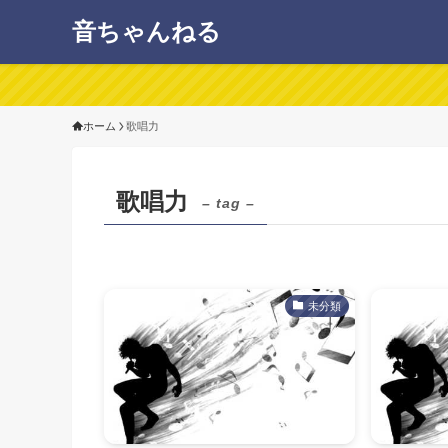
音ちゃんねる
ホーム
歌唱力
歌唱力
– tag –
未分類