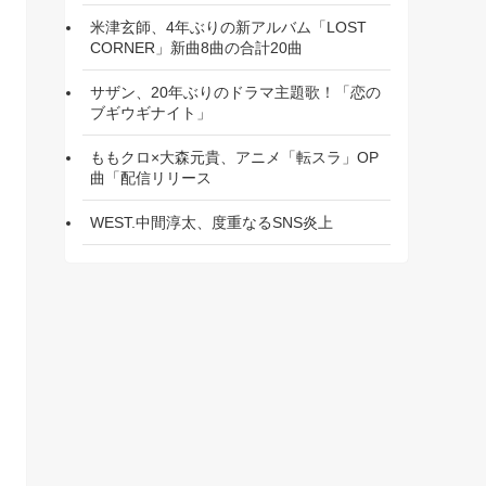
米津玄師、4年ぶりの新アルバム「LOST
CORNER」新曲8曲の合計20曲
サザン、20年ぶりのドラマ主題歌！「恋の
ブギウギナイト」
ももクロ×大森元貴、アニメ「転スラ」OP
曲「配信リリース
WEST.中間淳太、度重なるSNS炎上