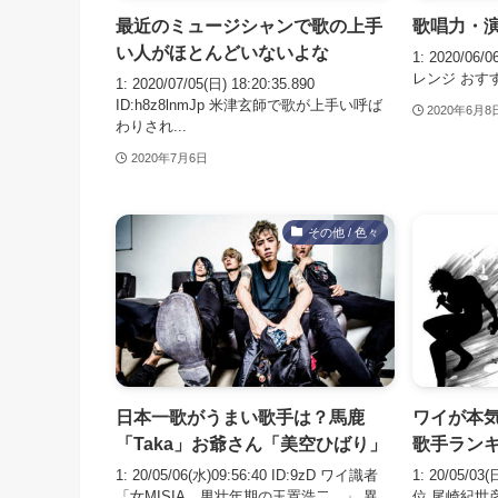
最近のミュージシャンで歌の上手
歌唱力・
い人がほとんどいないよな
1: 2020/06/
レンジ おすす
1: 2020/07/05(日) 18:20:35.890
ID:h8z8lnmJp 米津玄師で歌が上手い呼ば
2020年6月8
わりされ...
2020年7月6日
その他 / 色々
日本一歌がうまい歌手は？馬鹿
ワイが本
「Taka」お爺さん「美空ひばり」
歌手ラン
1: 20/05/06(水)09:56:40 ID:9zD ワイ識者
1: 20/05/03
「女MISIA、男壮年期の玉置浩二。」 異
位 尾崎紀世彦 