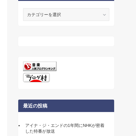
カ
テ
ゴ
リ
ー
最近の投稿
アイナ・ジ・エンドの1年間にNHKが密着
した特番が放送