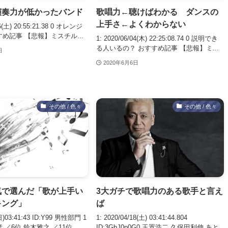
演奏力が低かったバンド
歌唱力←聴けばわかる ダンスの
上手さ←よくわからない
06(土) 20:55:21.38 0 オレンジ
め記事 【悲報】ミスチル...
1: 2020/06/04(木) 22:25:08.74 0 説明でき
る人いるの？ おすすめ記事 【悲報】ミ...
日
2020年6月6日
その他 / 色々
その他 / 色々
気で選んだ「歌が上手い
3大ガチで歌唱力のある歌手と言え
キング」
ば
(日)03:41:43 ID:Y99 男性部門 1
1: 2020/04/18(土) 03:41:44.804
／6位 鈴木雅之 ／11位 ...
ID:3GbJ0p0G0 玉置浩二 久保田利伸 あと