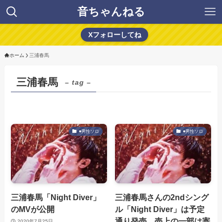
音ちゃんねる
Xフォローしてね
ホーム
三浦春馬
三浦春馬
– tag –
●男性ソロ
●男性ソロ
三浦春馬「Night Diver」
三浦春馬さんの2ndシング
のMVが公開
ル「Night Diver」は予定
通り発売 売上の一部は寄
2020年7月25日