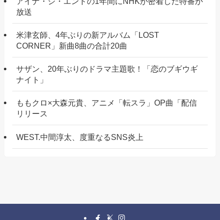
アイナ・ジ・エンドの1年間にNHKが密着した特番が
放送
米津玄師、4年ぶりの新アルバム「LOST
CORNER」新曲8曲の合計20曲
サザン、20年ぶりのドラマ主題歌！「恋のブギウギ
ナイト」
ももクロ×大森元貴、アニメ「転スラ」OP曲「配信
リリース
WEST.中間淳太、度重なるSNS炎上