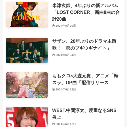
米津玄師、4年ぶりの新アルバム
「LOST CORNER」新曲8曲の合
計20曲
2024年6月29日
サザン、20年ぶりのドラマ主題
歌！「恋のブギウギナイト」
2024年6月24日
ももクロ×大森元貴、アニメ「転
スラ」OP曲「配信リリース
2024年6月22日
WEST.中間淳太、度重なるSNS
炎上
2024年6月17日